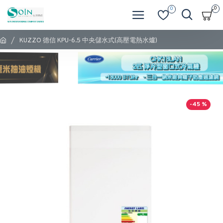
0
0
KUZZO 德信 KPU-6.5 中央儲水式(高壓電熱水爐)
-45 %