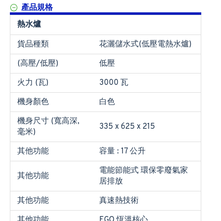
產品規格
熱水爐
貨品種類
花灑儲水式(低壓電熱水爐)
(高壓/低壓)
低壓
火力 (瓦)
3000 瓦
機身顏色
白色
機身尺寸 (寬高深,
335 x 625 x 215
毫米)
其他功能
容量 : 17 公升
電能節能式 環保零廢氣家
其他功能
居排放
其他功能
真速熱技術
其他功能
EGO 恆溫核心