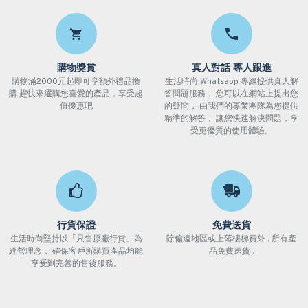
購物獎賞
真人對話 專人跟進
購物滿2000元起即可享額外禮品換
生活時尚 Whatsapp 專線提供真人解
購 趕快來選購您喜愛的產品，享受超
答問題服務， 您可以在網站上提出您
值優惠吧
的疑問， 由我們的專業團隊為您提供
精準的解答， 讓您快速解決問題，享
受更優質的使用體驗。
行貨保證
免費送貨
生活時尚堅持以「只售原廠行貨」為
除偏遠地區或上落樓梯費外 , 所有產
經營理念， 確保客戶所購買產品均能
品免費送貨 .
享受到完善的售後服務。