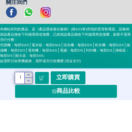
關注我們
本網站所列的產品，是《產品環保責任條例》(第603章)所指的受管制電器。該條例
就該產品徵收下列循環再造徵費，已經就該產品徵收下列循環再造徵費，顧客不需再
另行付費：
空調機：每部$125 | 電冰箱：每部$165 | 洗衣機：每部$125 | 乾衣機：每部$125 | 抽
濕機：每部$125 | 電視機：每部$165 | 電腦：每部$15 | 列印機：每部$15 | 掃瞄器：
每部$15 | 顯示器：每部$45;
如需即日收舊機服務，需即場另付收機費 (現金支付)
立即購買
付款方式
商品比較
Copyright ©EEH, All Rights Reserved