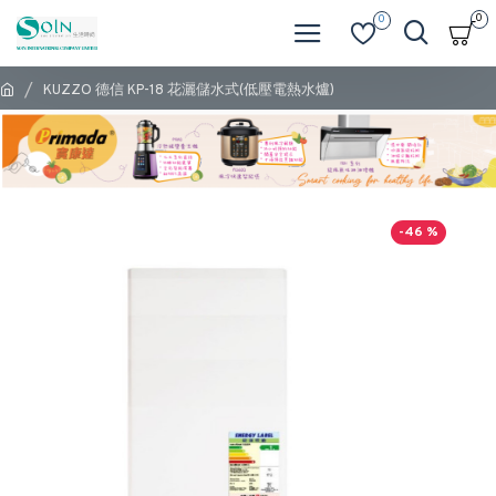
0
0
KUZZO 德信 KP-18 花灑儲水式(低壓電熱水爐)
-46 %