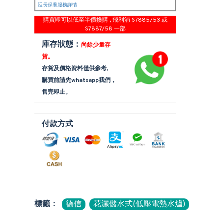
延長保養服務詳情
購買即可以低至半價換購 , 飛利浦 S7885/53 或
S7887/58 一部
庫存狀態：
尚餘少量存
貨。
存貨及價格資料僅供參考,
購買前請先whatsapp我們，
售完即止。
付款方式
標籤：
德信
花灑儲水式(低壓電熱水爐)