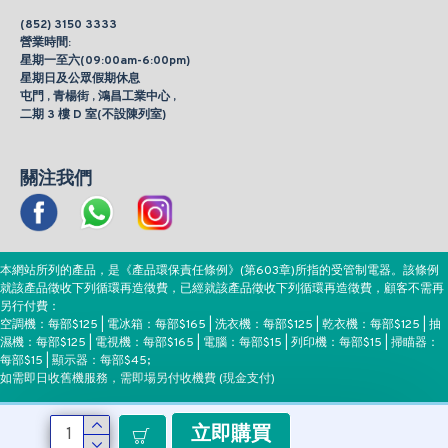
(852) 3150 3333
營業時間:
星期一至六(09:00am-6:00pm)
星期日及公眾假期休息
屯門 , 青楊街 , 鴻昌工業中心 ,
二期 3 樓 D 室(不設陳列室)
關注我們
本網站所列的產品，是《產品環保責任條例》(第603章)所指的受管制電器。該條例
就該產品徵收下列循環再造徵費，已經就該產品徵收下列循環再造徵費，顧客不需再
另行付費：
空調機：每部$125 | 電冰箱：每部$165 | 洗衣機：每部$125 | 乾衣機：每部$125 | 抽
濕機：每部$125 | 電視機：每部$165 | 電腦：每部$15 | 列印機：每部$15 | 掃瞄器：
每部$15 | 顯示器：每部$45;
如需即日收舊機服務，需即場另付收機費 (現金支付)
立即購買
付款方式