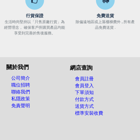
行貨保證
免費送貨
生活時尚堅持以「只售原廠行貨」為
除偏遠地區或上落樓梯費外 , 所有產
經營理念， 確保客戶所購買產品均能
品免費送貨 .
享受到完善的售後服務。
關於我們
網店查詢
公司簡介
會員註冊
職位招聘
會員登入
聯絡我們
下單須知
私隱政策
付款方式
免責聲明
送貨方式
標準安裝收費