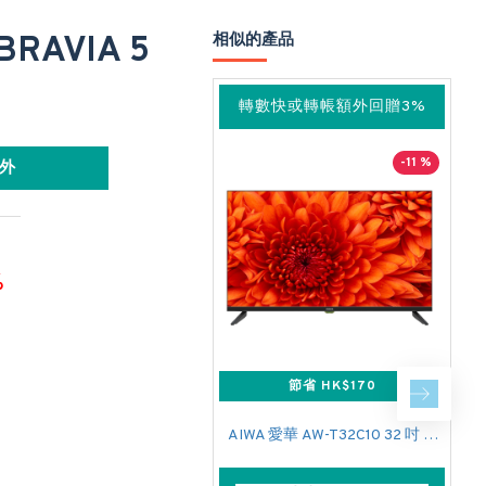
BRAVIA 5
相似的產品
轉數快或轉帳額外回贈3%
-11 %
外
%
節省 HK$170
AIWA 愛華 AW-T32C10 32 吋 SMART TV