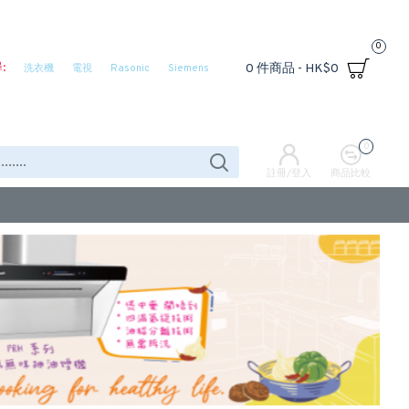
0
:
0 件商品 - HK$0
洗衣機
電視
Rasonic
Siemens
0
註冊/登入
商品比較