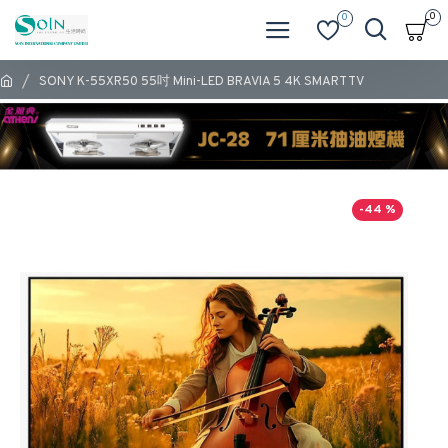
0
0
SONY K-55XR50 55吋 Mini-LED BRAVIA 5 4K SMART TV
-44 %