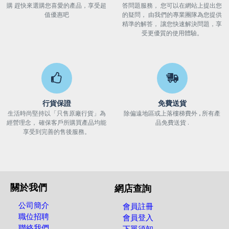
購 趕快來選購您喜愛的產品，享受超
答問題服務， 您可以在網站上提出您
值優惠吧
的疑問， 由我們的專業團隊為您提供
精準的解答， 讓您快速解決問題，享
受更優質的使用體驗。
行貨保證
免費送貨
生活時尚堅持以「只售原廠行貨」為
除偏遠地區或上落樓梯費外 , 所有產
經營理念， 確保客戶所購買產品均能
品免費送貨 .
享受到完善的售後服務。
關於我們
網店查詢
公司簡介
會員註冊
職位招聘
會員登入
聯絡我們