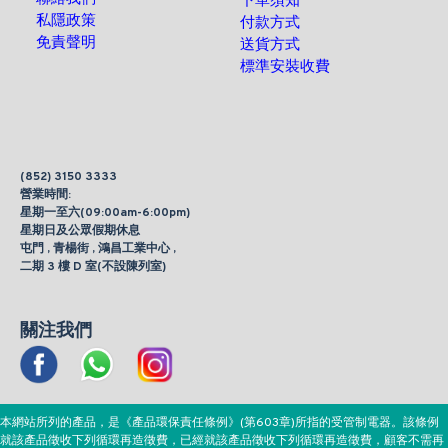
下單須知
私隱政策
付款方式
免責聲明
送貨方式
標準安裝收費
(852) 3150 3333
營業時間:
星期一至六(09:00am-6:00pm)
星期日及公眾假期休息
屯門 , 青楊街 , 鴻昌工業中心 ,
二期 3 樓 D 室(不設陳列室)
關注我們
本網站所列的產品，是《產品環保責任條例》(第603章)所指的受管制電器。該條例
就該產品徵收下列循環再造徵費，已經就該產品徵收下列循環再造徵費，顧客不需再