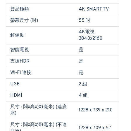
貨品種類
4K SMART TV
螢幕尺寸 (吋)
55 吋
4K電視
解像度
3840x2160
智能電視
是
支援HDR
是
Wi-Fi 連接
是
USB
2 組
HDMI
4 組
尺寸 : 闊x高x深(毫米) (連底
1228 x 739 x 210
座)
尺寸 : 闊x高x深(毫米) (不連
1228 x 709 x 57