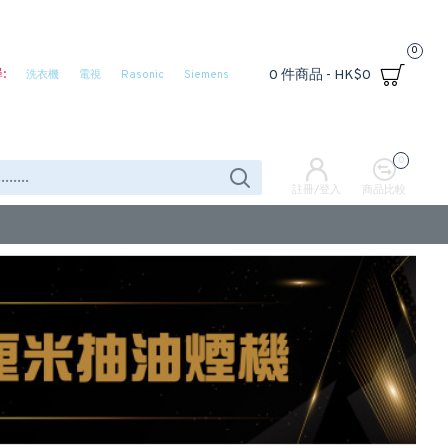
0
:
0 件商品 - HK$0
洗衣機
電視
Rasonic
Siemens
0
註冊/登入
商品比較