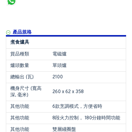
產品規格
煮食爐具
貨品種類
電磁爐
爐頭數量
單頭爐
總輸出 (瓦)
2100
機身尺寸 (寬高
260 x 62 x 358
深, 毫米)
其他功能
6款烹調模式，方便省時
其他功能
8段火力控制， 180分鐘時間功能
其他功能
雙層綫圈盤