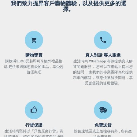
我們致力提昇客戶購物體驗，以及提供更多的選
擇。
購物獎賞
真人對話 專人跟進
購物滿2000元起即可享額外禮品換
生活時尚 Whatsapp 專線提供真人解
購 趕快來選購您喜愛的產品，享受超
答問題服務， 您可以在網站上提出您
值優惠吧
的疑問， 由我們的專業團隊為您提供
精準的解答， 讓您快速解決問題，享
受更優質的使用體驗。
行貨保證
免費送貨
生活時尚堅持以「只售原廠行貨」為
除偏遠地區或上落樓梯費外 , 所有產
經營理念， 確保客戶所購買產品均能
品免費送貨 .