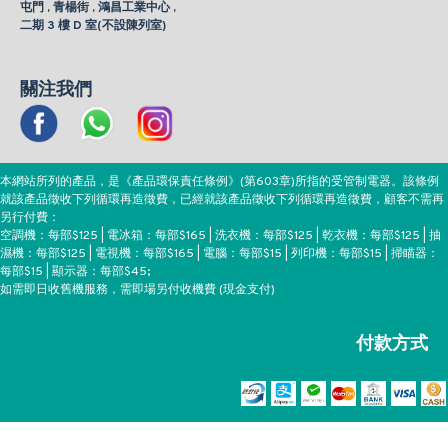
屯門 , 青楊街 , 鴻昌工業中心 ,
二期 3 樓 D 室(不設陳列室)
關注我們
本網站所列的產品，是《產品環保責任條例》(第603章)所指的受管制電器。該條例
就該產品徵收下列循環再造徵費，已經就該產品徵收下列循環再造徵費，顧客不需再
另行付費：
空調機：每部$125 | 電冰箱：每部$165 | 洗衣機：每部$125 | 乾衣機：每部$125 | 抽
濕機：每部$125 | 電視機：每部$165 | 電腦：每部$15 | 列印機：每部$15 | 掃瞄器：
每部$15 | 顯示器：每部$45;
如需即日收舊機服務，需即場另付收機費 (現金支付)
付款方式
Copyright ©EEH, All Rights Reserved