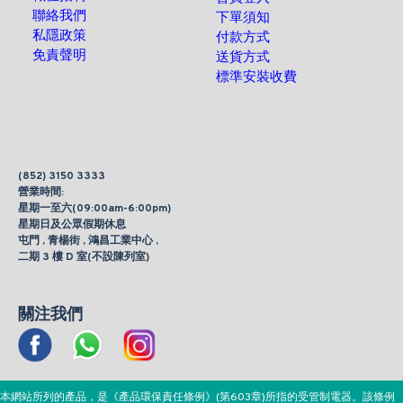
聯絡我們
下單須知
私隱政策
付款方式
免責聲明
送貨方式
標準安裝收費
(852) 3150 3333
營業時間:
星期一至六(09:00am-6:00pm)
星期日及公眾假期休息
屯門 , 青楊街 , 鴻昌工業中心 ,
二期 3 樓 D 室(不設陳列室)
關注我們
本網站所列的產品，是《產品環保責任條例》(第603章)所指的受管制電器。該條例