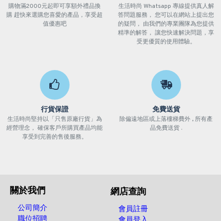
購物滿2000元起即可享額外禮品換
生活時尚 Whatsapp 專線提供真人解
購 趕快來選購您喜愛的產品，享受超
答問題服務， 您可以在網站上提出您
值優惠吧
的疑問， 由我們的專業團隊為您提供
精準的解答， 讓您快速解決問題，享
受更優質的使用體驗。
行貨保證
免費送貨
生活時尚堅持以「只售原廠行貨」為
除偏遠地區或上落樓梯費外 , 所有產
經營理念， 確保客戶所購買產品均能
品免費送貨 .
享受到完善的售後服務。
關於我們
網店查詢
公司簡介
會員註冊
職位招聘
會員登入