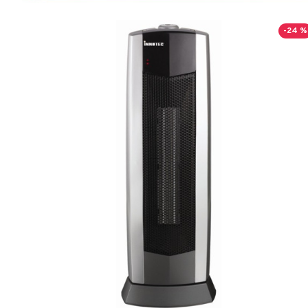
-24 %