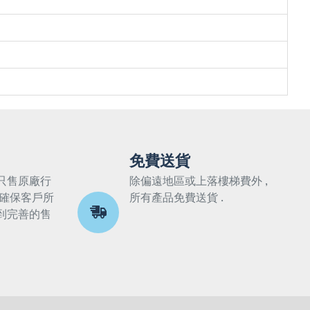
免費送貨
只售原廠行
除偏遠地區或上落樓梯費外 ,
 確保客戶所
所有產品免費送貨 .
到完善的售