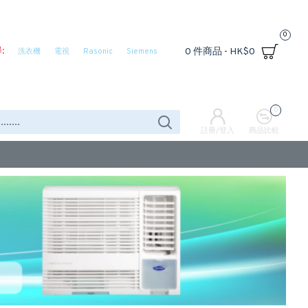
0
:
0 件商品 - HK$0
洗衣機
電視
Rasonic
Siemens
0
註冊/登入
商品比較