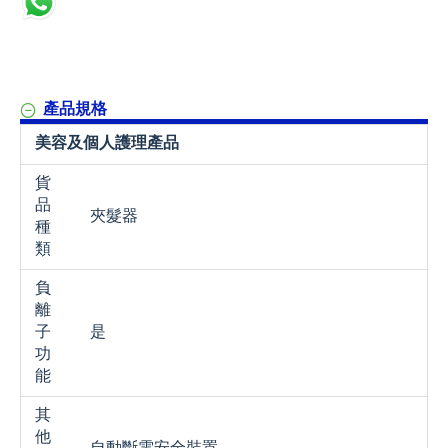
產品規格
美容及個人護理產品
貨
品
夾髮器
種
類
負
離
子
是
功
能
其
他