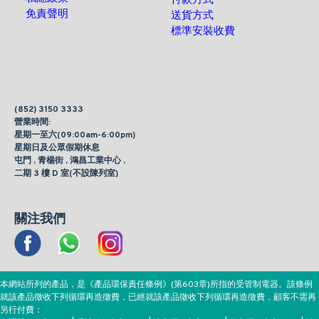
付款方式
免責聲明
送貨方式
標準安裝收費
(852) 3150 3333
營業時間:
星期一至六(09:00am-6:00pm)
星期日及公眾假期休息
屯門 , 青楊街 , 鴻昌工業中心 ,
二期 3 樓 D 室(不設陳列室)
關注我們
本網站所列的產品，是《產品環保責任條例》(第603章)所指的受管制電器。該條例
就該產品徵收下列循環再造徵費，已經就該產品徵收下列循環再造徵費，顧客不需再
另行付費：