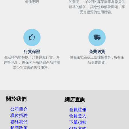
值優惠吧
的疑問， 由我們的專業團隊為您提供
精準的解答， 讓您快速解決問題，享
受更優質的使用體驗。
行貨保證
免費送貨
生活時尚堅持以「只售原廠行貨」為
除偏遠地區或上落樓梯費外 , 所有產
經營理念， 確保客戶所購買產品均能
品免費送貨 .
享受到完善的售後服務。
關於我們
網店查詢
公司簡介
會員註冊
職位招聘
會員登入
聯絡我們
下單須知
私隱政策