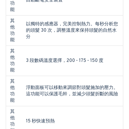
自動斷電安全裝置
功
能
其
以獨特的感應器，完美控制熱力。每秒分析您
他
的頭髮 30 次，調整溫度來保持頭髮的自然水
功
分
能
其
他
3 段數碼溫度選擇，200 - 175 - 150 度
功
能
其
他
浮動面板可以移動來調節對頭髮施加的壓力。
功
這功能可以保護毛幹，並減少頭髮折斷的風險
能
其
他
15 秒快速預熱
功