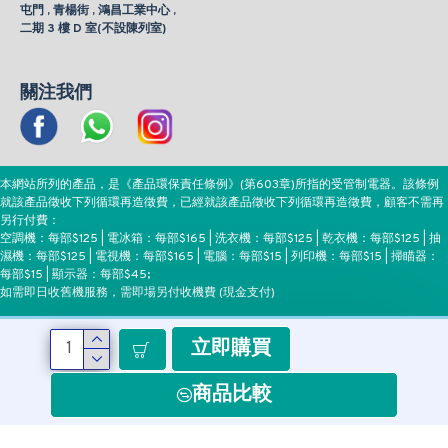
屯門 , 青楊街 , 鴻昌工業中心 ,
二期 3 樓 D 室(不設陳列室)
關注我們
本網站所列的產品，是《產品環保責任條例》(第603章)所指的受管制電器。該條例
就該產品徵收下列循環再造徵費，已經就該產品徵收下列循環再造徵費，顧客不需再
另行付費：
空調機：每部$125 | 電冰箱：每部$165 | 洗衣機：每部$125 | 乾衣機：每部$125 | 抽
濕機：每部$125 | 電視機：每部$165 | 電腦：每部$15 | 列印機：每部$15 | 掃瞄器：
每部$15 | 顯示器：每部$45;
如需即日收舊機服務，需即場另付收機費 (現金支付)
立即購買
付款方式
商品比較
Copyright ©EEH, All Rights Reserved