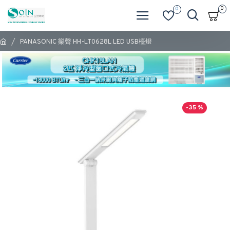
0
0
PANASONIC 樂聲 HH-LT0628L LED USB檯燈
-35 %