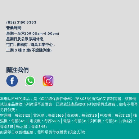
(852) 3150 3333
營業時間:
星期一至六(09:00am-6:00pm)
星期日及公眾假期休息
屯門 , 青楊街 , 鴻昌工業中心 ,
二期 3 樓 D 室(不設陳列室)
關注我們
本網站所列的產品，是《產品環保責任條例》(第603章)所指的受管制電器。該條例
就該產品徵收下列循環再造徵費，已經就該產品徵收下列循環再造徵費，顧客不需再
另行付費：
空調機：每部$125 | 電冰箱：每部$165 | 洗衣機：每部$125 | 乾衣機：每部$125 | 抽
濕機：每部$125 | 電視機：每部$165 | 電腦：每部$15 | 列印機：每部$15 | 掃瞄器：
每部$15 | 顯示器：每部$45;
如需即日收舊機服務，需即場另付收機費 (現金支付)