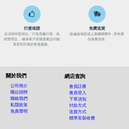
行貨保證
免費送貨
生活時尚堅持以「只售原廠行貨」為
除偏遠地區或上落樓梯費外 , 所有產
經營理念， 確保客戶所購買產品均能
品免費送貨 .
享受到完善的售後服務。
關於我們
網店查詢
公司簡介
會員註冊
職位招聘
會員登入
聯絡我們
下單須知
私隱政策
付款方式
免責聲明
送貨方式
標準安裝收費