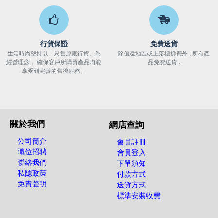
行貨保證
免費送貨
生活時尚堅持以「只售原廠行貨」為
除偏遠地區或上落樓梯費外 , 所有產
經營理念， 確保客戶所購買產品均能
品免費送貨 .
享受到完善的售後服務。
關於我們
網店查詢
公司簡介
會員註冊
職位招聘
會員登入
聯絡我們
下單須知
私隱政策
付款方式
免責聲明
送貨方式
標準安裝收費