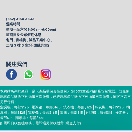
(852) 3150 3333
營業時間:
星期一至六(09:00am-6:00pm)
星期日及公眾假期休息
屯門 , 青楊街 , 鴻昌工業中心 ,
二期 3 樓 D 室(不設陳列室)
關注我們
本網站所列的產品，是《產品環保責任條例》(第603章)所指的受管制電器。該條例
就該產品徵收下列循環再造徵費，已經就該產品徵收下列循環再造徵費，顧客不需再
另行付費：
空調機：每部$125 | 電冰箱：每部$165 | 洗衣機：每部$125 | 乾衣機：每部$125 | 抽
濕機：每部$125 | 電視機：每部$165 | 電腦：每部$15 | 列印機：每部$15 | 掃瞄器：
每部$15 | 顯示器：每部$45;
如需即日收舊機服務，需即場另付收機費 (現金支付)