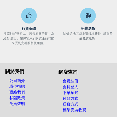
行貨保證
免費送貨
生活時尚堅持以「只售原廠行貨」為
除偏遠地區或上落樓梯費外 , 所有產
經營理念， 確保客戶所購買產品均能
品免費送貨 .
享受到完善的售後服務。
關於我們
網店查詢
公司簡介
會員註冊
職位招聘
會員登入
聯絡我們
下單須知
私隱政策
付款方式
免責聲明
送貨方式
標準安裝收費