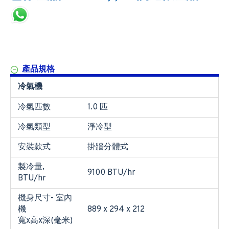
產品規格
冷氣機
冷氣匹數
1.0 匹
冷氣類型
淨冷型
安裝款式
掛牆分體式
製冷量,
9100 BTU/hr
BTU/hr
機身尺寸- 室內
機
889 x 294 x 212
寬x高x深(毫米)