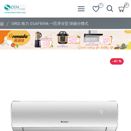
0
0
GREE 格力 GSAF909A 一匹淨冷型 掛牆分體式
-41 %