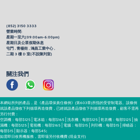
(852) 3150 3333
營業時間:
星期一至六(09:00am-6:00pm)
星期日及公眾假期休息
屯門 , 青楊街 , 鴻昌工業中心 ,
二期 3 樓 D 室(不設陳列室)
關注我們
本網站所列的產品，是《產品環保責任條例》(第603章)所指的受管制電器。該條例
就該產品徵收下列循環再造徵費，已經就該產品徵收下列循環再造徵費，顧客不需再
另行付費：
空調機：每部$125 | 電冰箱：每部$165 | 洗衣機：每部$125 | 乾衣機：每部$125 | 抽
濕機：每部$125 | 電視機：每部$165 | 電腦：每部$15 | 列印機：每部$15 | 掃瞄器：
每部$15 | 顯示器：每部$45;
如需即日收舊機服務，需即場另付收機費 (現金支付)