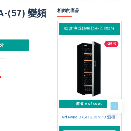
A-(57) 變頻
相似的產品
轉數快或轉帳額外回贈3%
-29 %
外
%
節省 HK$5000
ArteVino OXG1T230NPD 酒櫃