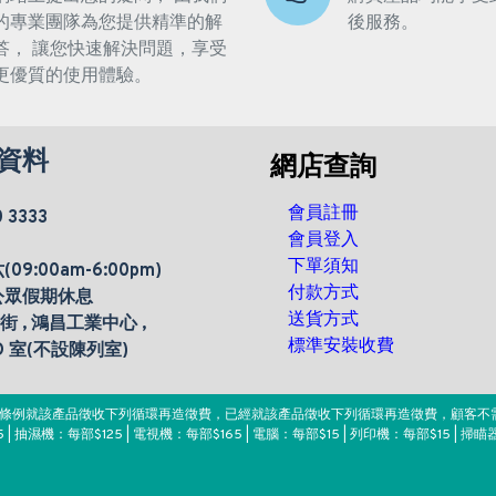
的專業團隊為您提供精準的解
後服務。
答， 讓您快速解決問題，享受
更優質的使用體驗。
資料
網店查詢
會員註冊
0 3333
會員登入
下單須知
9:00am-6:00pm)
付款方式
公眾假期休息
送貨方式
楊街 , 鴻昌工業中心 ,
標準安裝收費
 D 室(不設陳列室)
。該條例就該產品徵收下列循環再造徵費，已經就該產品徵收下列循環再造徵費，顧客不
 | 抽濕機：每部$125 | 電視機：每部$165 | 電腦：每部$15 | 列印機：每部$15 | 掃瞄