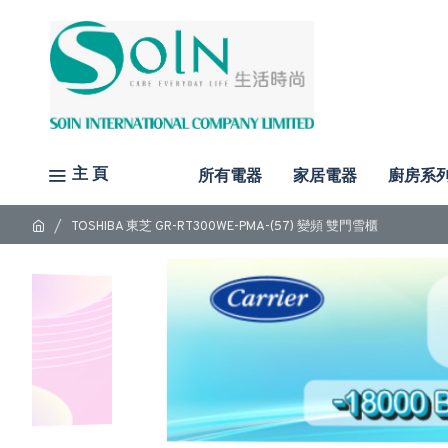
主 頁
所有電器
家居電器
廚房系
TOSHIBA 東芝 GR-RT300WE-PMA-(57) 變頻 雙門雪櫃