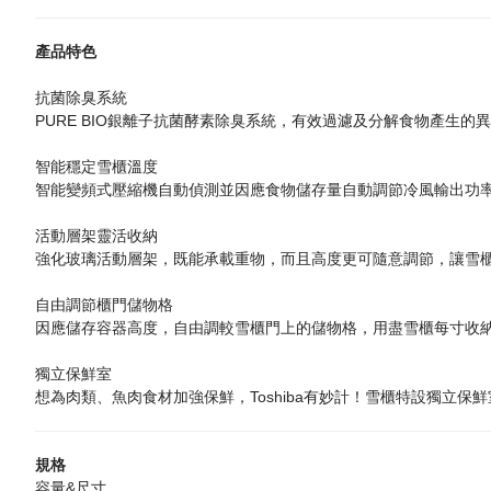
產品特色
抗菌除臭系統
PURE BIO銀離子抗菌酵素除臭系統，有效過濾及分解食物產生
智能穩定雪櫃溫度
智能變頻式壓縮機自動偵測並因應食物儲存量自動調節冷風輸出功
活動層架靈活收納
強化玻璃活動層架，既能承載重物，而且高度更可隨意調節，讓雪
自由調節櫃門儲物格
因應儲存容器高度，自由調較雪櫃門上的儲物格，用盡雪櫃每寸收
獨立保鮮室
想為肉類、魚肉食材加強保鮮，Toshiba有妙計！雪櫃特設獨立
規格
容量&尺寸