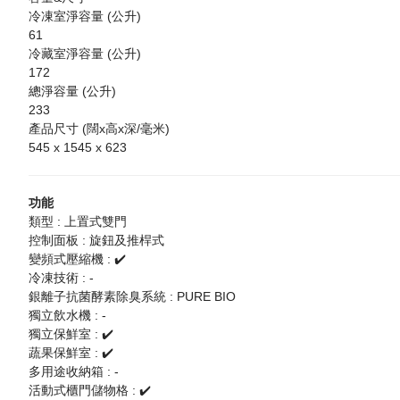
冷凍室淨容量 (公升)
61
冷藏室淨容量 (公升)
172
總淨容量 (公升)
233
產品尺寸 (闊x高x深/毫米)
545 x 1545 x 623
功能
類型 : 上置式雙門
控制面板 : 旋鈕及推桿式
變頻式壓縮機 : ✔️
冷凍技術 : -
銀離子抗菌酵素除臭系統 : PURE BIO
獨立飲水機 : -
獨立保鮮室 : ✔️
蔬果保鮮室 : ✔️
多用途收納箱 : -
活動式櫃門儲物格 : ✔️