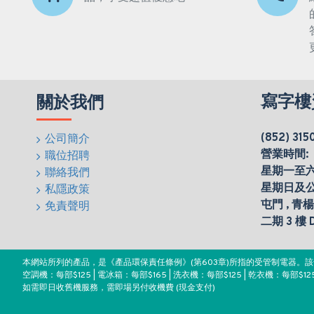
寫字樓
關於我們
(852) 315
公司簡介
營業時間:
職位招聘
星期一至六(0
聯絡我們
星期日及
私隱政策
屯門 , 青
免責聲明
二期 3 樓
本網站所列的產品，是《產品環保責任條例》(第603章)所指的受管制電器
空調機：每部$125 | 電冰箱：每部$165 | 洗衣機：每部$125 | 乾衣機：每部$125
如需即日收舊機服務，需即場另付收機費 (現金支付)