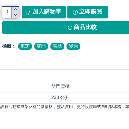
加入購物車
立即購買
商品比較
標籤：
東芝
雙門
雪櫃
變頻
雙門雪櫃
233 公升
量雪櫃內設有活動式層架及櫃門儲物格，靈活實用，更特設旋轉式自動製冰格，