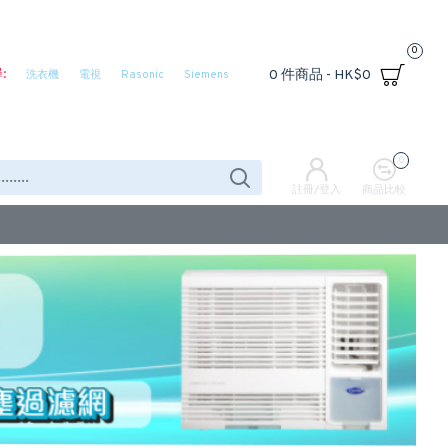
0
:
0 件商品 - HK$0
洗衣機
電視
Rasonic
Siemens
0
註冊/登入
商品比較