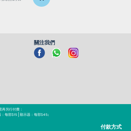
關注我們
需再另行付費：
器：每部$15 | 顯示器：每部$45;
付款方式