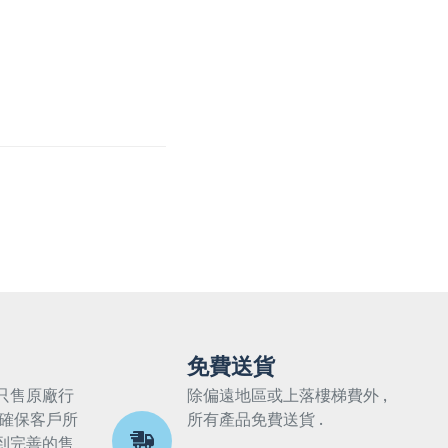
免費送貨
只售原廠行
除偏遠地區或上落樓梯費外 ,
 確保客戶所
所有產品免費送貨 .
到完善的售