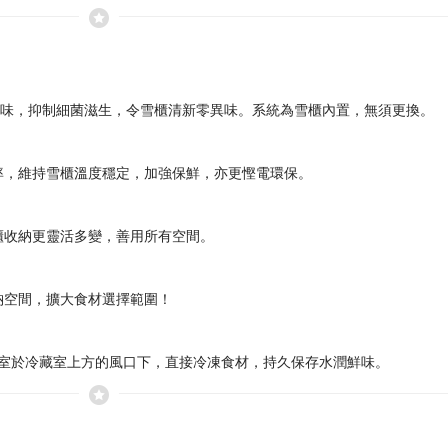
的異味，抑制細菌滋生，令雪櫃清新零異味。系統為雪櫃內置，無須更換。
率，維持雪櫃溫度穩定，加強保鮮，亦更慳電環保。
櫃收納更靈活多變，善用所有空間。
納空間，擴大食材選擇範圍！
保鮮室於冷藏室上方的風口下，直接冷凍食材，持久保存水潤鮮味。