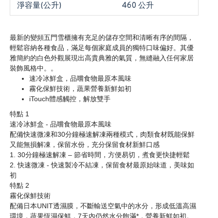
淨容量(公升)
460 公升
最新的變頻五門雪櫃擁有充足的儲存空間和清晰有序的間隔，
輕鬆容納各種食品，滿足每個家庭成員的獨特口味偏好。其優
雅簡約的白色外觀展現出高貴典雅的氣質，無縫融入任何家居
裝飾風格中。。
速冷冰鮮盒，品嚐食物最原本風味
霧化保鮮技術，蔬果營養新鮮如初
iTouch體感觸控，解放雙手
特點 1
速冷冰鮮盒 - 品嚐食物最原本風味
配備快速微凍和30分鐘極速解凍兩種模式，肉類食材既能保鮮
又能無損解凍，保留水份，充分保留食材新鮮口感
1. 30分鐘極速解凍 – 節省時間，方便易切，煮食更快捷輕鬆
2. 快速微凍 - 快速製冷不結凍，保留食材最原始味道，美味如
初
特點 2
霧化保鮮技術
配備日本UNIT透濕膜，不斷輸送空氣中的水分，形成低溫高濕
環境，蔬果恆濕保鮮，7天內仍然水分飽滿*，營養新鮮如初。