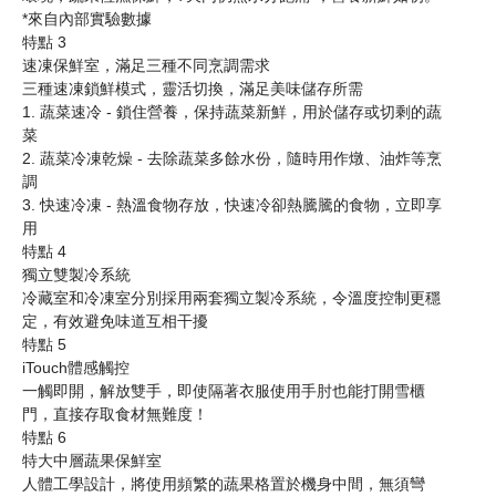
*來自內部實驗數據
特點 3
速凍保鮮室，滿足三種不同烹調需求
三種速凍鎖鮮模式，靈活切換，滿足美味儲存所需
1. 蔬菜速冷 - 鎖住營養，保持蔬菜新鮮，用於儲存或切剩的蔬
菜
2. 蔬菜冷凍乾燥 - 去除蔬菜多餘水份，隨時用作燉、油炸等烹
調
3. 快速冷凍 - 熱溫食物存放，快速冷卻熱騰騰的食物，立即享
用
特點 4
獨立雙製冷系統
冷藏室和冷凍室分別採用兩套獨立製冷系統，令溫度控制更穩
定，有效避免味道互相干擾
特點 5
iTouch體感觸控
一觸即開，解放雙手，即使隔著衣服使用手肘也能打開雪櫃
門，直接存取食材無難度！
特點 6
特大中層蔬果保鮮室
人體工學設計，將使用頻繁的蔬果格置於機身中間，無須彎