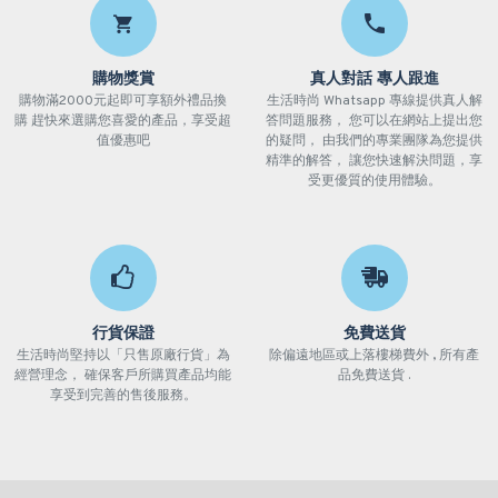
購物獎賞
真人對話 專人跟進
購物滿2000元起即可享額外禮品換
生活時尚 Whatsapp 專線提供真人解
購 趕快來選購您喜愛的產品，享受超
答問題服務， 您可以在網站上提出您
值優惠吧
的疑問， 由我們的專業團隊為您提供
精準的解答， 讓您快速解決問題，享
受更優質的使用體驗。
行貨保證
免費送貨
生活時尚堅持以「只售原廠行貨」為
除偏遠地區或上落樓梯費外 , 所有產
經營理念， 確保客戶所購買產品均能
品免費送貨 .
享受到完善的售後服務。