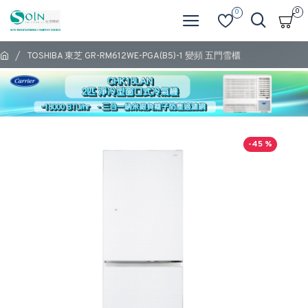
0
0
TOSHIBA 東芝 GR-RM612WE-PGA(B5)-1 變頻 五門雪櫃
-45 %