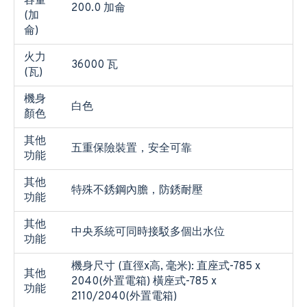
容量
200.0 加侖
(加
侖)
火力
36000 瓦
(瓦)
機身
白色
顏色
其他
五重保險裝置，安全可靠
功能
其他
特殊不銹鋼內膽，防銹耐壓
功能
其他
中央系統可同時接駁多個出水位
功能
機身尺寸 (直徑x高, 毫米): 直座式-785 x
其他
2040(外置電箱) 橫座式-785 x
功能
2110/2040(外置電箱)