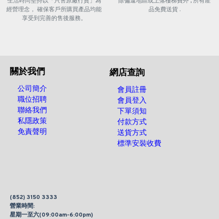
生活時尚堅持以「只售原廠行貨」為
除偏遠地區或上落樓梯費外 , 所有產
經營理念， 確保客戶所購買產品均能
品免費送貨 .
享受到完善的售後服務。
關於我們
網店查詢
公司簡介
會員註冊
職位招聘
會員登入
聯絡我們
下單須知
私隱政策
付款方式
免責聲明
送貨方式
標準安裝收費
(852) 3150 3333
營業時間:
星期一至六(09:00am-6:00pm)