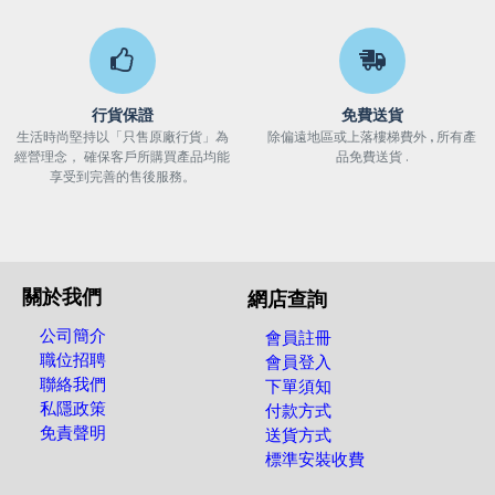
行貨保證
免費送貨
生活時尚堅持以「只售原廠行貨」為
除偏遠地區或上落樓梯費外 , 所有產
經營理念， 確保客戶所購買產品均能
品免費送貨 .
享受到完善的售後服務。
關於我們
網店查詢
公司簡介
會員註冊
職位招聘
會員登入
聯絡我們
下單須知
私隱政策
付款方式
免責聲明
送貨方式
標準安裝收費