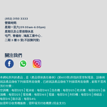
(852) 3150 3333
營業時間:
星期一至六(09:00am-6:00pm)
星期日及公眾假期休息
屯門 , 青楊街 , 鴻昌工業中心 ,
二期 3 樓 D 室(不設陳列室)
關注我們
本網站所列的產品，是《產品環保責任條例》(第603章)所指的受管制電器。該條例
就該產品徵收下列循環再造徵費，已經就該產品徵收下列循環再造徵費，顧客不需再
另行付費：
空調機：每部$125 | 電冰箱：每部$165 | 洗衣機：每部$125 | 乾衣機：每部$125 | 抽
濕機：每部$125 | 電視機：每部$165 | 電腦：每部$15 | 列印機：每部$15 | 掃瞄器：
每部$15 | 顯示器：每部$45;
如需即日收舊機服務，需即場另付收機費 (現金支付)