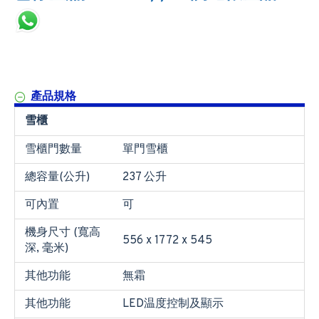
產品規格
雪櫃
雪櫃門數量
單門雪櫃
總容量(公升)
237 公升
可內置
可
機身尺寸 (寬高
556 x 1772 x 545
深, 毫米)
其他功能
無霜
其他功能
LED温度控制及顯示