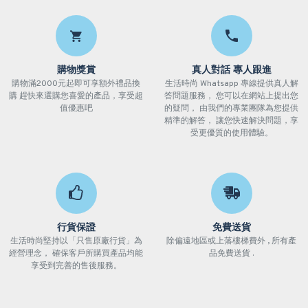
購物獎賞
真人對話 專人跟進
購物滿2000元起即可享額外禮品換
生活時尚 Whatsapp 專線提供真人解
購 趕快來選購您喜愛的產品，享受超
答問題服務， 您可以在網站上提出您
值優惠吧
的疑問， 由我們的專業團隊為您提供
精準的解答， 讓您快速解決問題，享
受更優質的使用體驗。
行貨保證
免費送貨
生活時尚堅持以「只售原廠行貨」為
除偏遠地區或上落樓梯費外 , 所有產
經營理念， 確保客戶所購買產品均能
品免費送貨 .
享受到完善的售後服務。