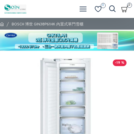
0
0
BOSCH 博世 GIN38P61HK 內置式單門雪櫃
-19 %