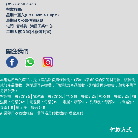
(852) 3150 3333
營業時間:
星期一至六(09:00am-6:00pm)
星期日及公眾假期休息
屯門 , 青楊街 , 鴻昌工業中心 ,
二期 3 樓 D 室(不設陳列室)
關注我們
本網站所列的產品，是《產品環保責任條例》(第603章)所指的受管制電器。該條例
就該產品徵收下列循環再造徵費，已經就該產品徵收下列循環再造徵費，顧客不需再
另行付費：
空調機：每部$125 | 電冰箱：每部$165 | 洗衣機：每部$125 | 乾衣機：每部$125 | 抽
濕機：每部$125 | 電視機：每部$165 | 電腦：每部$15 | 列印機：每部$15 | 掃瞄器：
每部$15 | 顯示器：每部$45;
如需即日收舊機服務，需即場另付收機費 (現金支付)
付款方式