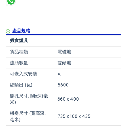
產品規格
煮食爐具
貨品種類
電磁爐
爐頭數量
雙頭爐
可嵌入式安裝
可
總輸出 (瓦)
5600
開孔尺寸, 闊x深(毫
660 x 400
米)
機身尺寸 (寬高深,
735 x 100 x 435
毫米)