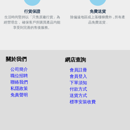
行貨保證
免費送貨
生活時尚堅持以「只售原廠行貨」為
除偏遠地區或上落樓梯費外 , 所有產
經營理念， 確保客戶所購買產品均能
品免費送貨 .
享受到完善的售後服務。
關於我們
網店查詢
公司簡介
會員註冊
職位招聘
會員登入
聯絡我們
下單須知
私隱政策
付款方式
免責聲明
送貨方式
標準安裝收費