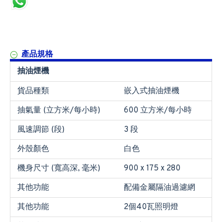
產品規格
抽油煙機
貨品種類
嵌入式抽油煙機
抽氣量 (立方米/每小時)
600 立方米/每小時
風速調節 (段)
3 段
外殼顏色
白色
機身尺寸 (寬高深, 毫米)
900 x 175 x 280
其他功能
配備金屬隔油過濾網
其他功能
2個40瓦照明燈