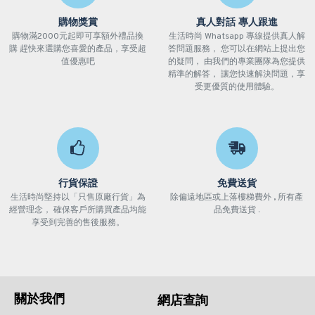
購物獎賞
真人對話 專人跟進
購物滿2000元起即可享額外禮品換
生活時尚 Whatsapp 專線提供真人解
購 趕快來選購您喜愛的產品，享受超
答問題服務， 您可以在網站上提出您
值優惠吧
的疑問， 由我們的專業團隊為您提供
精準的解答， 讓您快速解決問題，享
受更優質的使用體驗。
行貨保證
免費送貨
生活時尚堅持以「只售原廠行貨」為
除偏遠地區或上落樓梯費外 , 所有產
經營理念， 確保客戶所購買產品均能
品免費送貨 .
享受到完善的售後服務。
關於我們
網店查詢