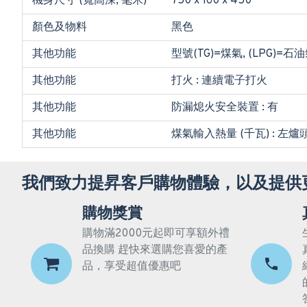
機身尺寸 (寬高深, 毫米)
750 x 160 x 450
顏色及物料
黑色
其他功能
型號(TG)=煤氣, (LPG)=石
其他功能
打火 : 連續電子打火
其他功能
防漏熄火安全裝置 : 有
其他功能
煤氣輸入熱量 (千瓦) : 左爐頭 
我們致力提昇客戶購物體驗，以及提供
購物獎賞
購物滿2000元起即可享額外禮
品換購 趕快來選購您喜愛的產
品，享受超值優惠吧