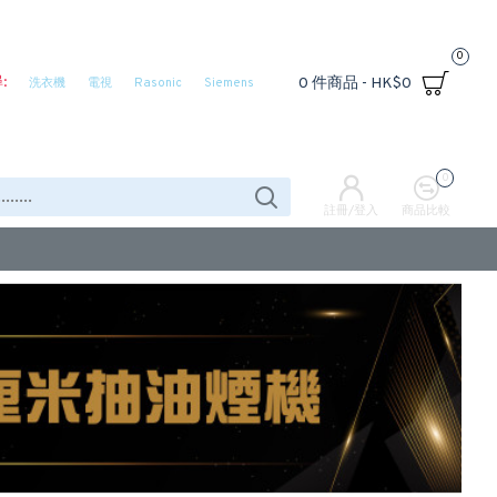
0
:
0 件商品 - HK$0
洗衣機
電視
Rasonic
Siemens
0
註冊/登入
商品比較