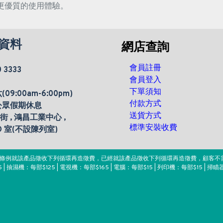
更優質的使用體驗。
資料
網店查詢
會員註冊
0 3333
會員登入
下單須知
9:00am-6:00pm)
付款方式
公眾假期休息
送貨方式
楊街 , 鴻昌工業中心 ,
標準安裝收費
 D 室(不設陳列室)
。該條例就該產品徵收下列循環再造徵費，已經就該產品徵收下列循環再造徵費，顧客不
 | 抽濕機：每部$125 | 電視機：每部$165 | 電腦：每部$15 | 列印機：每部$15 | 掃瞄