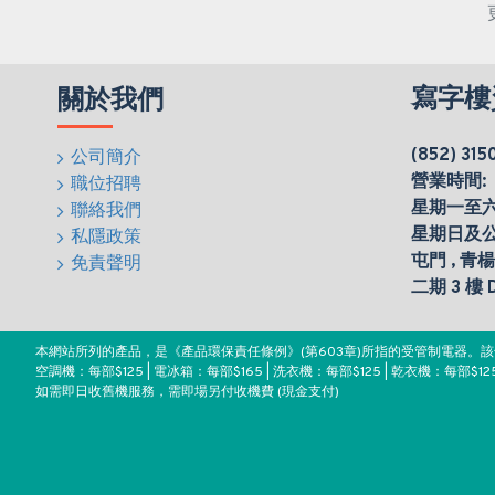
寫字樓
關於我們
(852) 315
公司簡介
營業時間:
職位招聘
星期一至六(0
聯絡我們
星期日及
私隱政策
屯門 , 青
免責聲明
二期 3 樓
本網站所列的產品，是《產品環保責任條例》(第603章)所指的受管制電器
空調機：每部$125 | 電冰箱：每部$165 | 洗衣機：每部$125 | 乾衣機：每部$125
如需即日收舊機服務，需即場另付收機費 (現金支付)