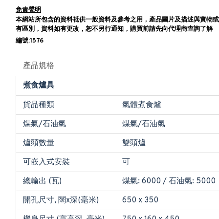
免責聲明
本網站所包含的資料祗供一般資料及參考之用，產品圖片及描述與實物或
有區別，資料如有更改，恕不另行通知，購買前請先向代理商查詢了解
編號:1576
產品規格
煮食爐具
貨品種類
氣體煮食爐
煤氣/石油氣
煤氣/石油氣
爐頭數量
雙頭爐
可嵌入式安裝
可
總輸出 (瓦)
煤氣: 6000 / 石油氣: 5000
開孔尺寸, 闊x深(毫米)
650 x 350