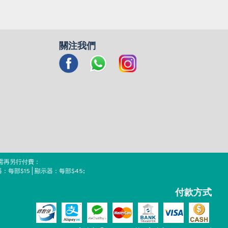
關注我們
需再另行付費：
器：每部$15 | 顯示器：每部$45;
付款方式