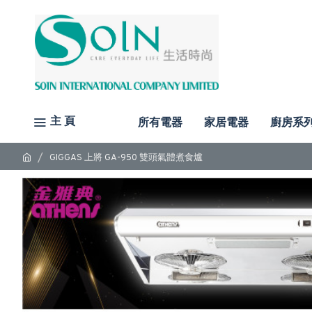
主 頁
所有電器
家居電器
廚房系
GIGGAS 上將 GA-950 雙頭氣體煮食爐