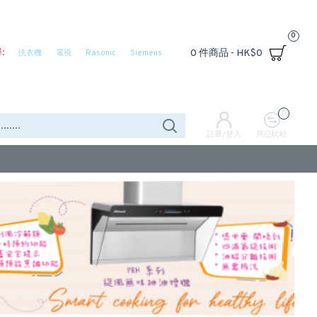
0
:
0 件商品 - HK$0
洗衣機
電視
Rasonic
Siemens
0
註冊/登入
商品比較