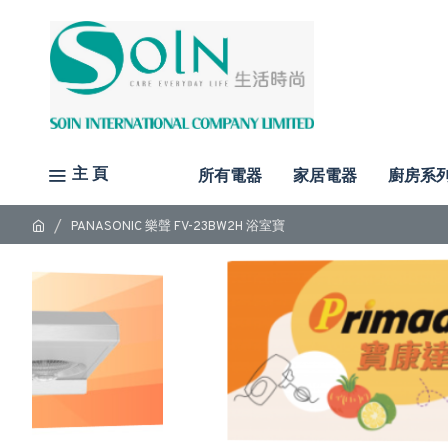
主 頁
所有電器
家居電器
廚房系
PANASONIC 樂聲 FV-23BW2H 浴室寶