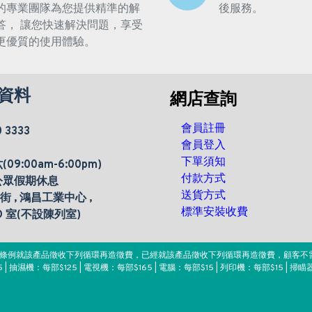
的專業團隊為您提供精準的解
後服務。
答， 讓您快速解決問題，享受
更優質的使用體驗。
資料
網店查詢
會員註冊
0 3333
會員登入
下單須知
9:00am-6:00pm)
付款方式
公眾假期休息
送貨方式
楊街 , 鴻昌工業中心 ,
標準安裝收費
 D 室(不設陳列室)
。該條例就該產品徵收下列循環再造徵費，已經就該產品徵收下列循環再造徵費，顧客不
 | 抽濕機：每部$125 | 電視機：每部$165 | 電腦：每部$15 | 列印機：每部$15 | 掃瞄