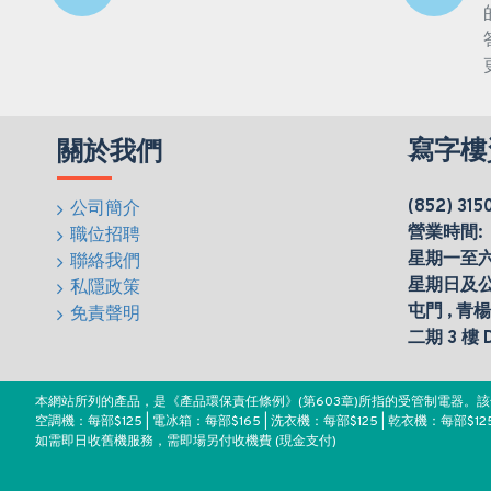
寫字樓
關於我們
(852) 315
公司簡介
營業時間:
職位招聘
星期一至六(0
聯絡我們
星期日及
私隱政策
屯門 , 青
免責聲明
二期 3 樓
本網站所列的產品，是《產品環保責任條例》(第603章)所指的受管制電器
空調機：每部$125 | 電冰箱：每部$165 | 洗衣機：每部$125 | 乾衣機：每部$125
如需即日收舊機服務，需即場另付收機費 (現金支付)