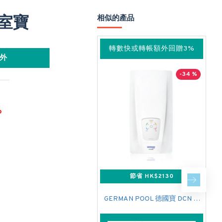
浴室寶
相似的產品
轉數快或轉帳額外回贈3%
外
-34 %
%
節省 HK$2130
GERMAN POOL 德國寶 DCN 即熱式電熱水爐