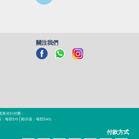
關注我們
需再另行付費：
器：每部$15 | 顯示器：每部$45;
付款方式