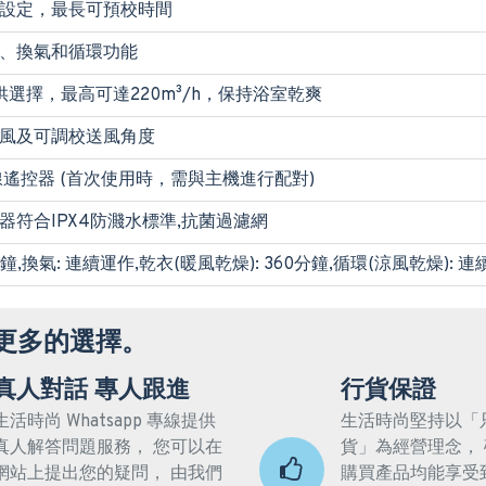
設定，最長可預校時間
、換氣和循環功能
供選擇，最高可達220m³/h，保持浴室乾爽
風及可調校送風角度
線遙控器 (首次使用時，需與主機進行配對)
器符合IPX4防濺水標準,抗菌過濾網
分鐘,換氣: 連續運作,乾衣(暖風乾燥): 360分鐘,循環(涼風乾燥): 
更多的選擇。
真人對話 專人跟進
行貨保證
生活時尚 Whatsapp 專線提供
生活時尚堅持以「
真人解答問題服務， 您可以在
貨」為經營理念，
網站上提出您的疑問， 由我們
購買產品均能享受