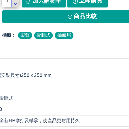
加入購物車
立即購買
商品比較
標籤：
樂聲
掛牆式
抽氣扇
(安裝尺寸)250 x 250 mm
掛牆式
8
全新HP摩打及軸承，使產品更耐用持久