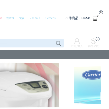
0
:
0 件商品 - HK$0
洗衣機
電視
Rasonic
Siemens
0
註冊/登入
商品比較