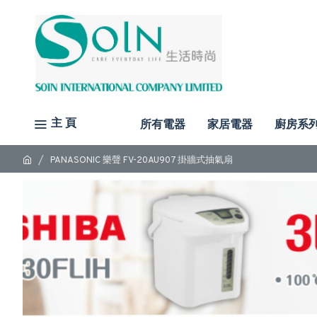
主 頁
所有電器
家居電器
廚房系
PANASONIC 樂聲 FV-20AU907 掛牆式抽氣扇