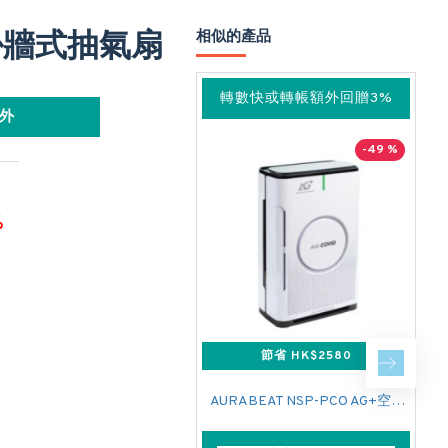
7 掛牆式抽氣扇
相似的產品
轉數快或轉帳額外回贈3%
外
-49 %
%
節省 HK$2580
AURABEAT NSP-PCO AG+空氣淨化機