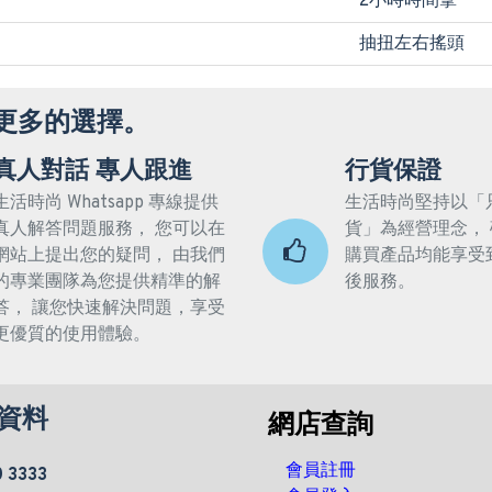
2小時時間掣
抽扭左右搖頭
更多的選擇。
真人對話 專人跟進
行貨保證
生活時尚 Whatsapp 專線提供
生活時尚堅持以「
真人解答問題服務， 您可以在
貨」為經營理念，
網站上提出您的疑問， 由我們
購買產品均能享受
的專業團隊為您提供精準的解
後服務。
答， 讓您快速解決問題，享受
更優質的使用體驗。
資料
網店查詢
會員註冊
0 3333