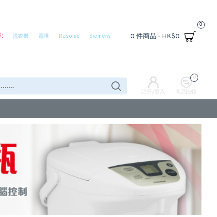
0
:
0 件商品 - HK$0
洗衣機
電視
Rasonic
Siemens
0
註冊/登入
商品比較