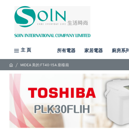
主 頁
所有電器
家居電器
廚房系
MIDEA 美的 FT40-15A 座檯扇