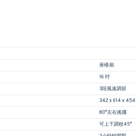
座檯扇
16 吋
3段風速調節
342 x 614 x 454
80°左右搖擺
可上下調校45°