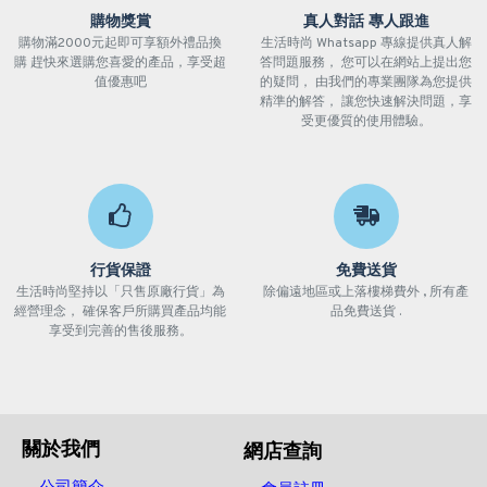
購物獎賞
真人對話 專人跟進
購物滿2000元起即可享額外禮品換
生活時尚 Whatsapp 專線提供真人解
購 趕快來選購您喜愛的產品，享受超
答問題服務， 您可以在網站上提出您
值優惠吧
的疑問， 由我們的專業團隊為您提供
精準的解答， 讓您快速解決問題，享
受更優質的使用體驗。
行貨保證
免費送貨
生活時尚堅持以「只售原廠行貨」為
除偏遠地區或上落樓梯費外 , 所有產
經營理念， 確保客戶所購買產品均能
品免費送貨 .
享受到完善的售後服務。
關於我們
網店查詢