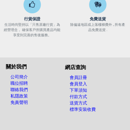
行貨保證
免費送貨
生活時尚堅持以「只售原廠行貨」為
除偏遠地區或上落樓梯費外 , 所有產
經營理念， 確保客戶所購買產品均能
品免費送貨 .
享受到完善的售後服務。
關於我們
網店查詢
公司簡介
會員註冊
職位招聘
會員登入
聯絡我們
下單須知
私隱政策
付款方式
免責聲明
送貨方式
標準安裝收費