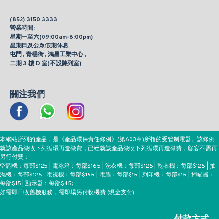
(852) 3150 3333
營業時間:
星期一至六(09:00am-6:00pm)
星期日及公眾假期休息
屯門 , 青楊街 , 鴻昌工業中心 ,
二期 3 樓 D 室(不設陳列室)
關注我們
本網站所列的產品，是《產品環保責任條例》(第603章)所指的受管制電器。該條例
就該產品徵收下列循環再造徵費，已經就該產品徵收下列循環再造徵費，顧客不需再
另行付費：
空調機：每部$125 | 電冰箱：每部$165 | 洗衣機：每部$125 | 乾衣機：每部$125 | 抽
濕機：每部$125 | 電視機：每部$165 | 電腦：每部$15 | 列印機：每部$15 | 掃瞄器：
每部$15 | 顯示器：每部$45;
如需即日收舊機服務，需即場另付收機費 (現金支付)