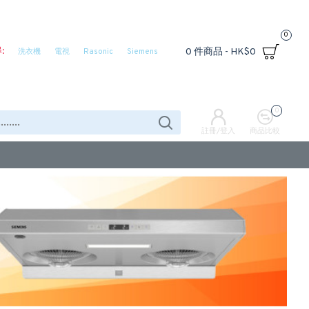
0
:
0 件商品 - HK$0
洗衣機
電視
Rasonic
Siemens
0
註冊/登入
商品比較