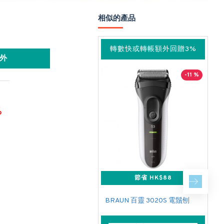
相似的產品
轉數快或轉帳額外回贈3%
外
-11 %
%
節省 HK$88
BRAUN 百靈 3020S 電鬚刨