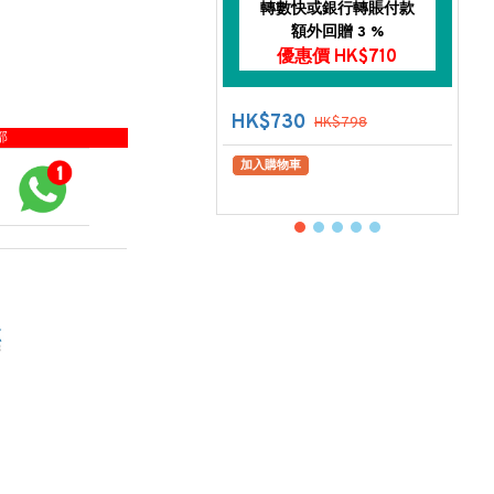
轉數快或銀行轉賬付款
額外回贈 3 %
優惠價 HK$710
HK$730
HK$798
部
加入購物車