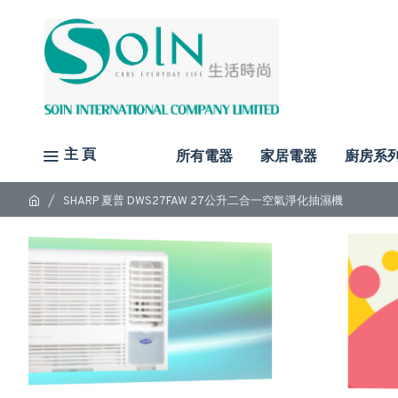
主 頁
所有電器
家居電器
廚房系
SHARP 夏普 DWS27FAW 27公升二合一空氣淨化抽濕機