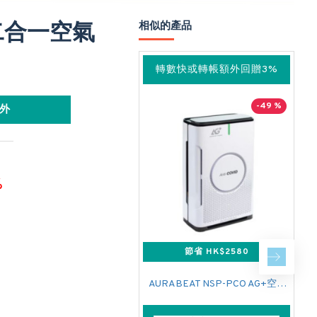
升二合一空氣
相似的產品
轉數快或轉帳額外回贈3%
-49 %
外
%
節省 HK$2580
AURABEAT NSP-PCO AG+空氣淨化機