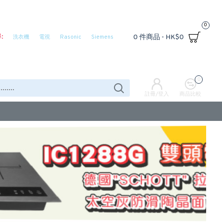
0
:
0 件商品 - HK$0
洗衣機
電視
Rasonic
Siemens
0
註冊/登入
商品比較