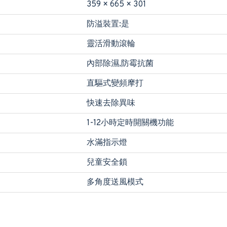
359 × 665 × 301
防溢裝置:是
靈活滑動滾輪
內部除濕,防霉抗菌
直驅式變頻摩打
快速去除異味
1-12小時定時開關機功能
水滿指示燈
兒童安全鎖
多角度送風模式