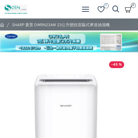
0
0
SHARP 夏普 DWRN23AW 23公升變頻直驅式摩達抽濕機
-45 %