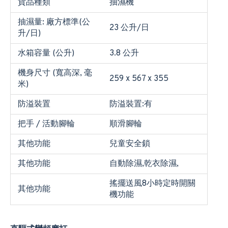
貨品種類
抽濕機
抽濕量: 廠方標準(公
23 公升/日
升/日)
水箱容量 (公升)
3.8 公升
機身尺寸 (寬高深, 毫
259 x 567 x 355
米)
防溢裝置
防溢裝置:有
把手 / 活動腳輪
順滑​腳輪
其他功能
兒童安全鎖
其他功能
自動除濕,乾衣除濕,
搖擺送風8小時定時開關
其他功能
機功能