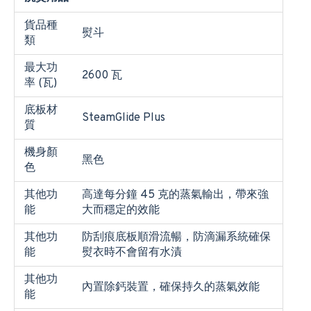
貨品種
熨斗
類
最大功
2600 瓦
率 (瓦)
底板材
SteamGlide Plus
質
機身顏
黑色
色
其他功
高達每分鐘 45 克的蒸氣輸出，帶來強
能
大而穩定的效能
其他功
防刮痕底板順滑流暢，防滴漏系統確保
能
熨衣時不會留有水漬
其他功
內置除鈣裝置，確保持久的蒸氣效能
能