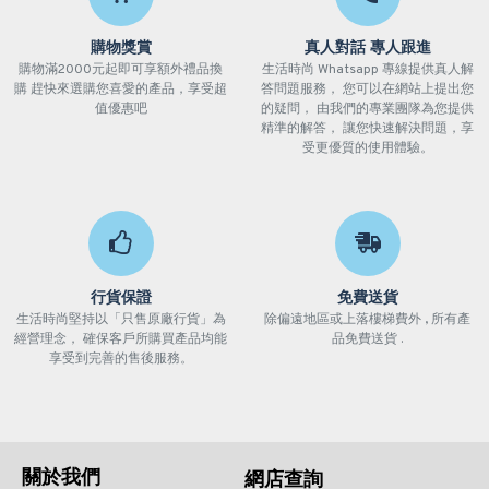
購物獎賞
真人對話 專人跟進
購物滿2000元起即可享額外禮品換
生活時尚 Whatsapp 專線提供真人解
購 趕快來選購您喜愛的產品，享受超
答問題服務， 您可以在網站上提出您
值優惠吧
的疑問， 由我們的專業團隊為您提供
精準的解答， 讓您快速解決問題，享
受更優質的使用體驗。
行貨保證
免費送貨
生活時尚堅持以「只售原廠行貨」為
除偏遠地區或上落樓梯費外 , 所有產
經營理念， 確保客戶所購買產品均能
品免費送貨 .
享受到完善的售後服務。
關於我們
網店查詢