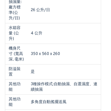
抽濕量:
廠方標
26 公升/日
準(公
升/日)
水箱容
量 (公
4 公升
升)
機身尺
寸 (寬高
350 x 560 x 260
深, 毫米)
防溢裝
是
置
其他功
3種操作模式:自動抽濕、自選濕度、連
能
續抽濕
其他功
多角度自動搖擺送風
能