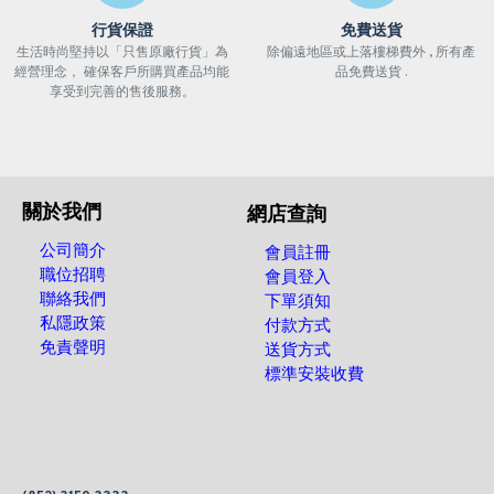
行貨保證
免費送貨
生活時尚堅持以「只售原廠行貨」為
除偏遠地區或上落樓梯費外 , 所有產
經營理念， 確保客戶所購買產品均能
品免費送貨 .
享受到完善的售後服務。
關於我們
網店查詢
公司簡介
會員註冊
職位招聘
會員登入
聯絡我們
下單須知
私隱政策
付款方式
免責聲明
送貨方式
標準安裝收費