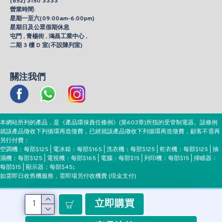
(852) 3150 3333
營業時間:
星期一至六(09:00am-6:00pm)
星期日及公眾假期休息
屯門 , 青楊街 , 鴻昌工業中心 ,
二期 3 樓 D 室(不設陳列室)
關注我們
本網站所列的產品，是《產品環保責任條例》(第603章)所指的受管制電器。該條例
就該產品徵收下列循環再造徵費，已經就該產品徵收下列循環再造徵費，顧客不需再
另行付費：
空調機：每部$125 | 電冰箱：每部$165 | 洗衣機：每部$125 | 乾衣機：每部$125 | 抽
濕機：每部$125 | 電視機：每部$165 | 電腦：每部$15 | 列印機：每部$15 | 掃瞄器：
每部$15 | 顯示器：每部$45;
如需即日收舊機服務，需即場另付收機費 (現金支付)
立即購買
付款方式