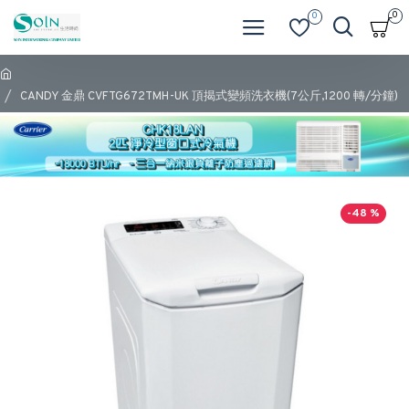
0
0
CANDY 金鼎 CVFTG672TMH-UK 頂揭式‎變頻洗衣機(7公斤,1200 轉/分鐘)
-48 %