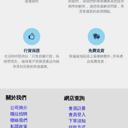
值優惠吧
的疑問， 由我們的專業團隊為您提供
精準的解答， 讓您快速解決問題，享
受更優質的使用體驗。
行貨保證
免費送貨
生活時尚堅持以「只售原廠行貨」為
除偏遠地區或上落樓梯費外 , 所有產
經營理念， 確保客戶所購買產品均能
品免費送貨 .
享受到完善的售後服務。
關於我們
網店查詢
公司簡介
會員註冊
職位招聘
會員登入
聯絡我們
下單須知
私隱政策
付款方式