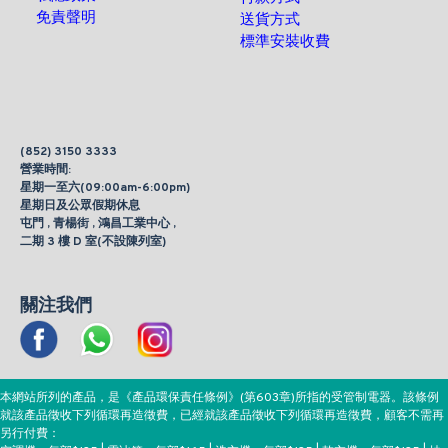
免責聲明
送貨方式
標準安裝收費
(852) 3150 3333
營業時間:
星期一至六(09:00am-6:00pm)
星期日及公眾假期休息
屯門 , 青楊街 , 鴻昌工業中心 ,
二期 3 樓 D 室(不設陳列室)
關注我們
本網站所列的產品，是《產品環保責任條例》(第603章)所指的受管制電器。該條例
就該產品徵收下列循環再造徵費，已經就該產品徵收下列循環再造徵費，顧客不需再
另行付費：