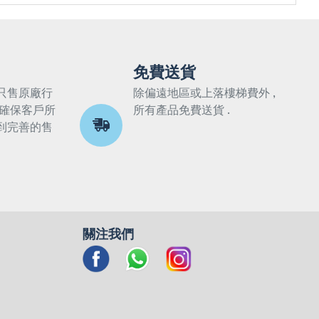
免費送貨
只售原廠行
除偏遠地區或上落樓梯費外 ,
 確保客戶所
所有產品免費送貨 .
到完善的售
關注我們