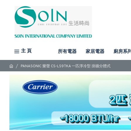
主 頁
所有電器
家居電器
廚房系
PANASONIC 樂聲 CS-LS9TKA 一匹淨冷型 掛牆分體式