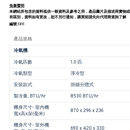
免責聲明
本網站所包含的資料祗供一般資料及參考之用，產品圖片及描述與實物或
有區別，資料如有更改，恕不另行通知，購買前請先向代理商查詢了解
編號:1311
產品規格
冷氣機
冷氣匹數
1.0 匹
冷氣類型
淨冷型
安裝款式
掛牆分體式
製冷量, BTU/hr
8530 BTU/hr
機身尺寸- 室內機
870 x 296 x 236
寬x高x深(毫米)
機身尺寸- 室外機
690 x 420 x 330