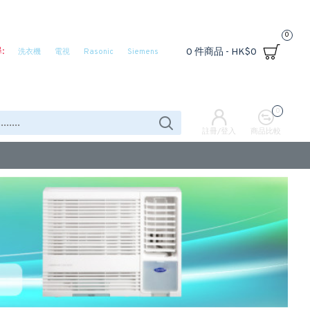
0
:
0 件商品 - HK$0
洗衣機
電視
Rasonic
Siemens
0
註冊/登入
商品比較