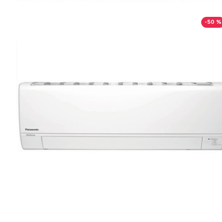
-50 %