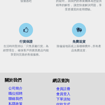
值優惠吧
的疑問， 由我們的專業團隊為您提供
精準的解答， 讓您快速解決問題，享
受更優質的使用體驗。
行貨保證
免費送貨
生活時尚堅持以「只售原廠行貨」為
除偏遠地區或上落樓梯費外 , 所有產
經營理念， 確保客戶所購買產品均能
品免費送貨 .
享受到完善的售後服務。
關於我們
網店查詢
公司簡介
會員註冊
職位招聘
會員登入
聯絡我們
下單須知
私隱政策
付款方式