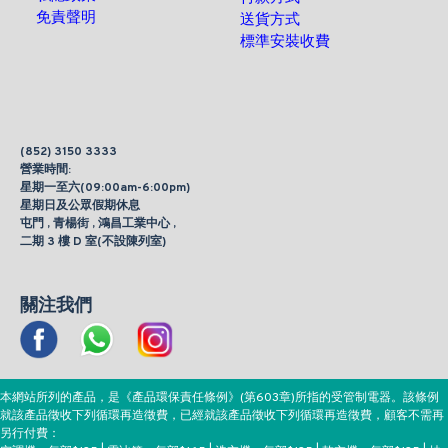
免責聲明
送貨方式
標準安裝收費
(852) 3150 3333
營業時間:
星期一至六(09:00am-6:00pm)
星期日及公眾假期休息
屯門 , 青楊街 , 鴻昌工業中心 ,
二期 3 樓 D 室(不設陳列室)
關注我們
本網站所列的產品，是《產品環保責任條例》(第603章)所指的受管制電器。該條例
就該產品徵收下列循環再造徵費，已經就該產品徵收下列循環再造徵費，顧客不需再
另行付費：