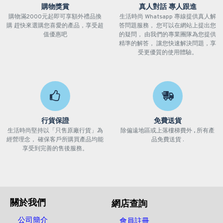
購物獎賞
真人對話 專人跟進
購物滿2000元起即可享額外禮品換
生活時尚 Whatsapp 專線提供真人解
購 趕快來選購您喜愛的產品，享受超
答問題服務， 您可以在網站上提出您
值優惠吧
的疑問， 由我們的專業團隊為您提供
精準的解答， 讓您快速解決問題，享
受更優質的使用體驗。
行貨保證
免費送貨
生活時尚堅持以「只售原廠行貨」為
除偏遠地區或上落樓梯費外 , 所有產
經營理念， 確保客戶所購買產品均能
品免費送貨 .
享受到完善的售後服務。
關於我們
網店查詢
公司簡介
會員註冊