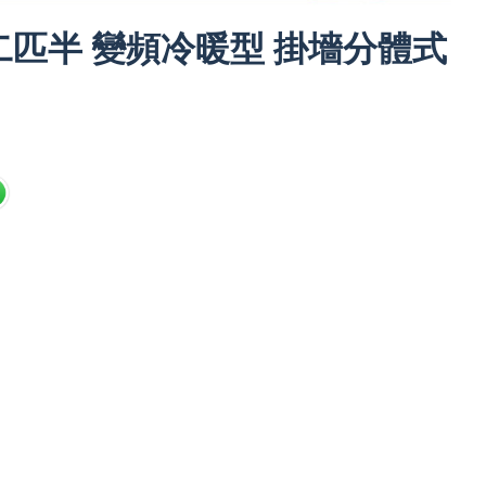
24 二匹半 變頻冷暖型 掛墻分體式