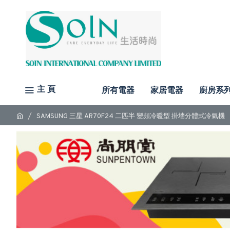
主 頁
所有電器
家居電器
廚房系
SAMSUNG 三星 AR70F24 二匹半 變頻冷暖型 掛墻分體式冷氣機