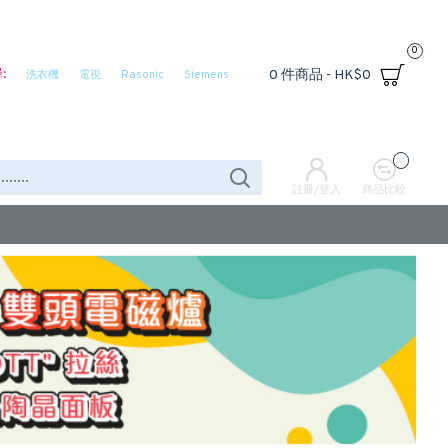
0
:
0 件商品 - HK$0
洗衣機
電視
Rasonic
Siemens
0
註冊/登入
商品比較