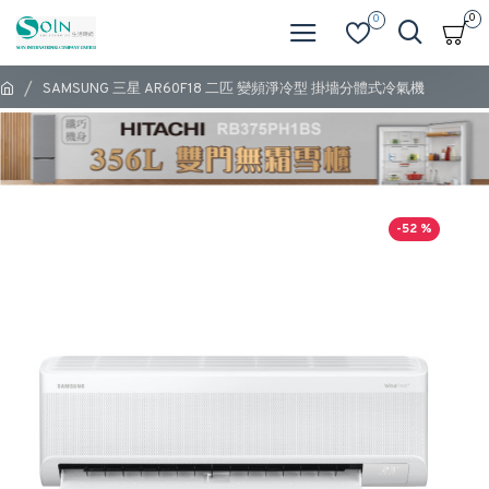
0
0
SAMSUNG 三星 AR60F18 二匹 變頻淨冷型 掛墻分體式冷氣機
-52 %