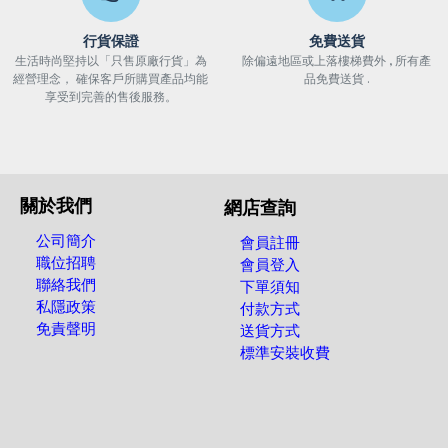
行貨保證
免費送貨
生活時尚堅持以「只售原廠行貨」為
除偏遠地區或上落樓梯費外 , 所有產
經營理念， 確保客戶所購買產品均能
品免費送貨 .
享受到完善的售後服務。
關於我們
網店查詢
公司簡介
會員註冊
職位招聘
會員登入
聯絡我們
下單須知
私隱政策
付款方式
免責聲明
送貨方式
標準安裝收費