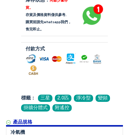
庫存狀態：
尚餘少量存
貨。
存貨及價格資料僅供參考,
購買前請先whatsapp我們，
售完即止。
付款方式
標籤：
三星
2.0匹
淨冷型
變頻
掛牆分體式
附遙控
產品規格
冷氣機