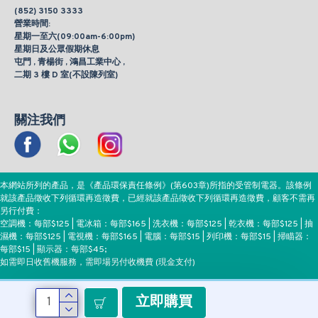
(852) 3150 3333
營業時間:
星期一至六(09:00am-6:00pm)
星期日及公眾假期休息
屯門 , 青楊街 , 鴻昌工業中心 ,
二期 3 樓 D 室(不設陳列室)
關注我們
本網站所列的產品，是《產品環保責任條例》(第603章)所指的受管制電器。該條例
就該產品徵收下列循環再造徵費，已經就該產品徵收下列循環再造徵費，顧客不需再
另行付費：
空調機：每部$125 | 電冰箱：每部$165 | 洗衣機：每部$125 | 乾衣機：每部$125 | 抽
濕機：每部$125 | 電視機：每部$165 | 電腦：每部$15 | 列印機：每部$15 | 掃瞄器：
每部$15 | 顯示器：每部$45;
如需即日收舊機服務，需即場另付收機費 (現金支付)
立即購買
付款方式