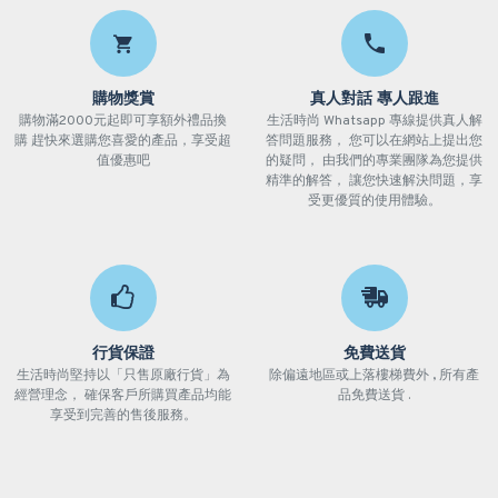
購物獎賞
真人對話 專人跟進
購物滿2000元起即可享額外禮品換
生活時尚 Whatsapp 專線提供真人解
購 趕快來選購您喜愛的產品，享受超
答問題服務， 您可以在網站上提出您
值優惠吧
的疑問， 由我們的專業團隊為您提供
精準的解答， 讓您快速解決問題，享
受更優質的使用體驗。
行貨保證
免費送貨
生活時尚堅持以「只售原廠行貨」為
除偏遠地區或上落樓梯費外 , 所有產
經營理念， 確保客戶所購買產品均能
品免費送貨 .
享受到完善的售後服務。