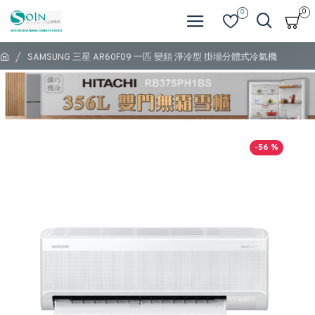
0
0
SAMSUNG 三星 AR60F09 一匹 變頻 淨冷型 掛墻分體式冷氣機
-56 %