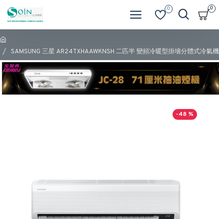
0
0
SAMSUNG 三星 AR24TXHAAWKNSH 二匹半 變頻冷暖型掛墻分體式冷氣機
-48 %