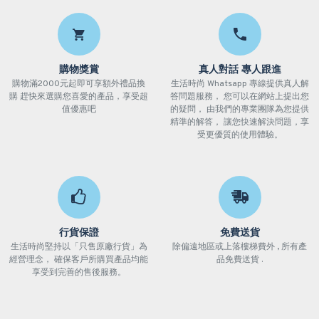
購物獎賞
真人對話 專人跟進
購物滿2000元起即可享額外禮品換
生活時尚 Whatsapp 專線提供真人解
購 趕快來選購您喜愛的產品，享受超
答問題服務， 您可以在網站上提出您
值優惠吧
的疑問， 由我們的專業團隊為您提供
精準的解答， 讓您快速解決問題，享
受更優質的使用體驗。
行貨保證
免費送貨
生活時尚堅持以「只售原廠行貨」為
除偏遠地區或上落樓梯費外 , 所有產
經營理念， 確保客戶所購買產品均能
品免費送貨 .
享受到完善的售後服務。