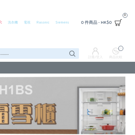
0
:
0 件商品 - HK$0
洗衣機
電視
Rasonic
Siemens
0
註冊/登入
商品比較