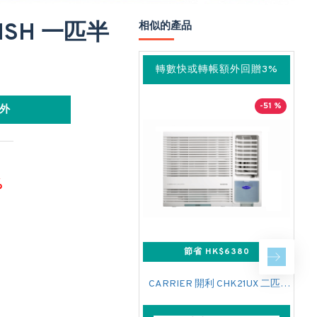
NSH 一匹半
相似的產品
轉數快或轉帳額外回贈3%
-51 %
外
%
節省 HK$6380
CARRIER 開利 CHK21UX 二匹半 變頻淨冷窗口式冷氣機 (附遙控)