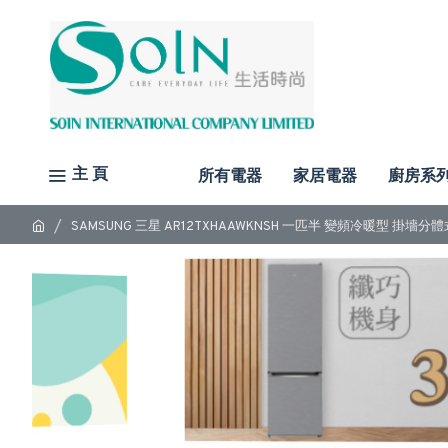
主 頁
所有電器
家居電器
廚房系
SAMSUNG 三星 AR12TXHAAWKNSH 一匹半 變頻冷暖型 掛墻分