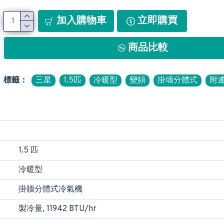
加入購物車
立即購買
商品比較
標籤：
三星
1.5匹
冷暖型
變頻
掛墻分體式
附
1.5 匹
冷暖型
掛牆分體式冷氣機
製冷量, 11942 BTU/hr