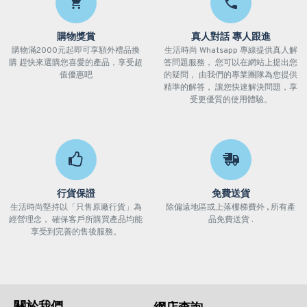
購物獎賞
真人對話 專人跟進
購物滿2000元起即可享額外禮品換
生活時尚 Whatsapp 專線提供真人解
購 趕快來選購您喜愛的產品，享受超
答問題服務， 您可以在網站上提出您
值優惠吧
的疑問， 由我們的專業團隊為您提供
精準的解答， 讓您快速解決問題，享
受更優質的使用體驗。
行貨保證
免費送貨
生活時尚堅持以「只售原廠行貨」為
除偏遠地區或上落樓梯費外 , 所有產
經營理念， 確保客戶所購買產品均能
品免費送貨 .
享受到完善的售後服務。