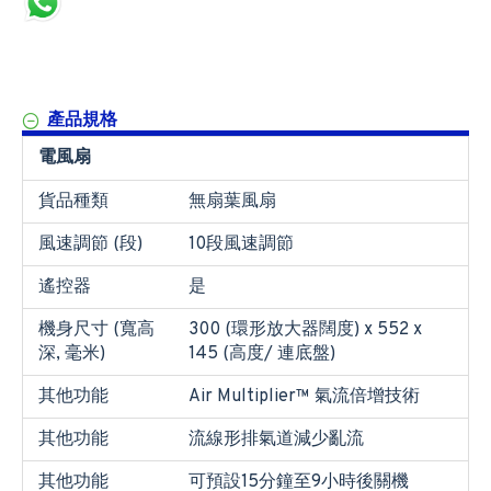
產品規格
電風扇
貨品種類
無扇葉風扇
風速調節 (段)
10段風速調節
遙控器
是
機身尺寸 (寬高
300 (環形放大器闊度) x 552 x
深, 毫米)
145 (高度/ 連底盤)
其他功能
Air Multiplier™ 氣流倍增技術
其他功能
流線形排氣道減少亂流
其他功能
可預設15分鐘至9小時後關機