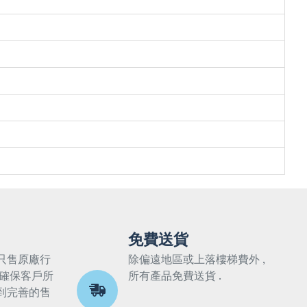
免費送貨
只售原廠行
除偏遠地區或上落樓梯費外 ,
 確保客戶所
所有產品免費送貨 .
到完善的售