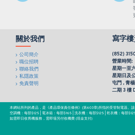
寫字樓
關於我們
(852) 315
公司簡介
營業時間:
職位招聘
星期一至六(0
聯絡我們
星期日及
私隱政策
屯門 , 青
免責聲明
二期 3 樓
本網站所列的產品，是《產品環保責任條例》(第603章)所指的受管制電器
空調機：每部$125 | 電冰箱：每部$165 | 洗衣機：每部$125 | 乾衣機：每部$125
如需即日收舊機服務，需即場另付收機費 (現金支付)