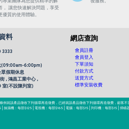
的專業團隊為您提供精準的解
後服務。
答， 讓您快速解決問題，享受
更優質的使用體驗。
資料
網店查詢
會員註冊
0 3333
會員登入
下單須知
9:00am-6:00pm)
付款方式
公眾假期休息
送貨方式
楊街 , 鴻昌工業中心 ,
標準安裝收費
 D 室(不設陳列室)
。該條例就該產品徵收下列循環再造徵費，已經就該產品徵收下列循環再造徵費，顧客不
 | 抽濕機：每部$125 | 電視機：每部$165 | 電腦：每部$15 | 列印機：每部$15 | 掃瞄