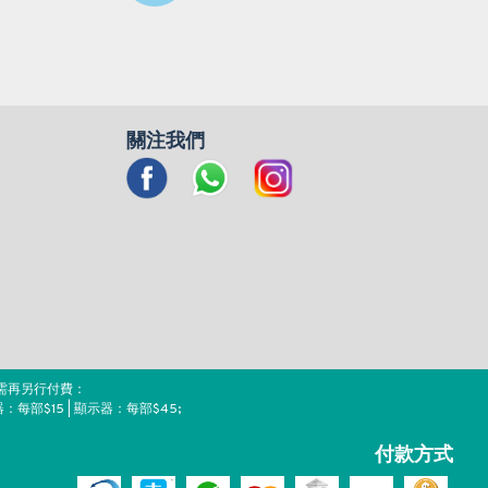
關注我們
需再另行付費：
器：每部$15 | 顯示器：每部$45;
付款方式