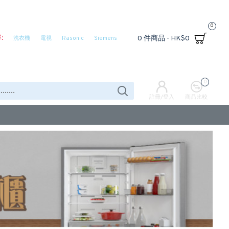
0
:
0 件商品 - HK$0
洗衣機
電視
Rasonic
Siemens
0
註冊/登入
商品比較