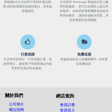
購物滿2000元起即可享額外禮品換
生活時尚 Whatsapp 專線提供真人解
購 趕快來選購您喜愛的產品，享受超
答問題服務， 您可以在網站上提出您
值優惠吧
的疑問， 由我們的專業團隊為您提供
精準的解答， 讓您快速解決問題，享
受更優質的使用體驗。
行貨保證
免費送貨
生活時尚堅持以「只售原廠行貨」為
除偏遠地區或上落樓梯費外 , 所有產
經營理念， 確保客戶所購買產品均能
品免費送貨 .
享受到完善的售後服務。
關於我們
網店查詢
公司簡介
會員註冊
職位招聘
會員登入