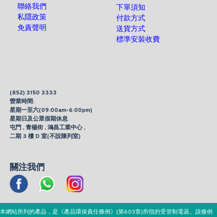
聯絡我們
下單須知
私隱政策
付款方式
免責聲明
送貨方式
標準安裝收費
(852) 3150 3333
營業時間:
星期一至六(09:00am-6:00pm)
星期日及公眾假期休息
屯門 , 青楊街 , 鴻昌工業中心 ,
二期 3 樓 D 室(不設陳列室)
關注我們
本網站所列的產品，是《產品環保責任條例》(第603章)所指的受管制電器。該條例