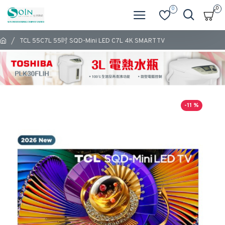
0
0
TCL 55C7L 55吋 SQD-Mini LED C7L 4K SMART TV
-11 %