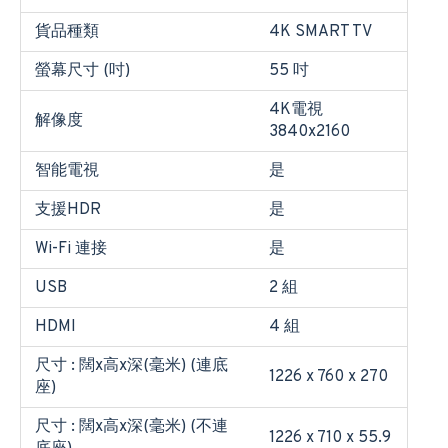
貨品種類
4K SMART TV
螢幕尺寸 (吋)
55 吋
4K電視
解像度
3840x2160
智能電視
是
支援HDR
是
Wi-Fi 連接
是
USB
2 組
HDMI
4 組
尺寸 : 闊x高x深(毫米) (連底
1226 x 760 x 270
座)
尺寸 : 闊x高x深(毫米) (不連
1226 x 710 x 55.9