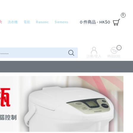
0
:
0 件商品 - HK$0
洗衣機
電視
Rasonic
Siemens
0
註冊/登入
商品比較