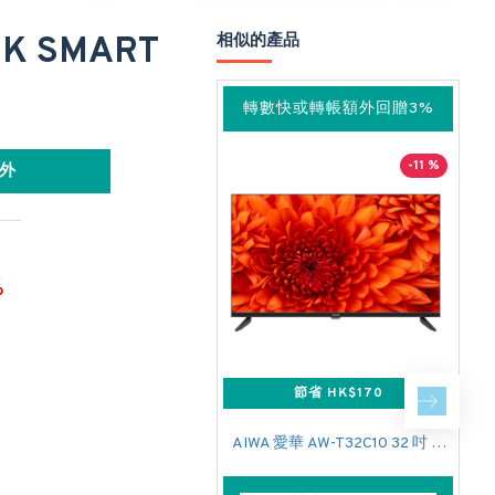
4K SMART
相似的產品
轉數快或轉帳額外回贈3%
-11 %
外
%
節省 HK$170
AIWA 愛華 AW-T32C10 32 吋 SMART TV