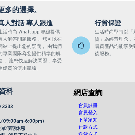
更多的選擇。
真人對話 專人跟進
行貨保證
生活時尚 Whatsapp 專線提供
生活時尚堅持以「
真人解答問題服務， 您可以在
貨」為經營理念，
網站上提出您的疑問， 由我們
購買產品均能享受
的專業團隊為您提供精準的解
後服務。
答， 讓您快速解決問題，享受
更優質的使用體驗。
資料
網店查詢
會員註冊
0 3333
會員登入
下單須知
9:00am-6:00pm)
付款方式
公眾假期休息
送貨方式