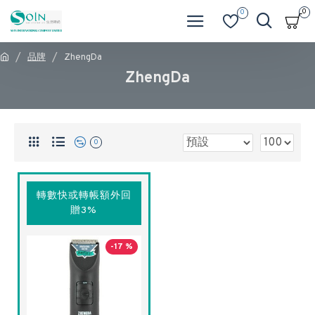
0
0
品牌
ZhengDa
ZhengDa
0
轉數快或轉帳額外回
贈3%
-17 %