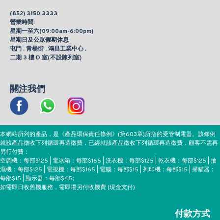
(852) 3150 3333
營業時間:
星期一至六(09:00am-6:00pm)
星期日及公眾假期休息
屯門 , 青楊街 , 鴻昌工業中心 ,
二期 3 樓 D 室(不設陳列室)
關注我們
本網站所列的產品，是《產品環保責任條例》(第603章)所指的受管制電器。該條例
就該產品徵收下列循環再造徵費，已經就該產品徵收下列循環再造徵費，顧客不需再
另行付費：
空調機：每部$125 | 電冰箱：每部$165 | 洗衣機：每部$125 | 乾衣機：每部$125 | 抽
濕機：每部$125 | 電視機：每部$165 | 電腦：每部$15 | 列印機：每部$15 | 掃瞄器：
每部$15 | 顯示器：每部$45;
如需即日收舊機服務，需即場另付收機費 (現金支付)
付款方式