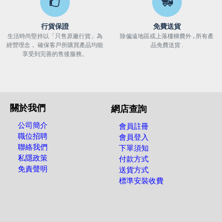
行貨保證
免費送貨
生活時尚堅持以「只售原廠行貨」為
除偏遠地區或上落樓梯費外 , 所有產
經營理念， 確保客戶所購買產品均能
品免費送貨 .
享受到完善的售後服務。
關於我們
網店查詢
公司簡介
會員註冊
職位招聘
會員登入
聯絡我們
下單須知
私隱政策
付款方式
免責聲明
送貨方式
標準安裝收費