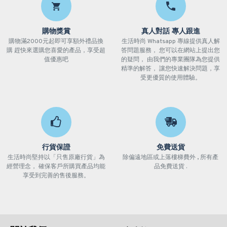
購物獎賞
真人對話 專人跟進
購物滿2000元起即可享額外禮品換
生活時尚 Whatsapp 專線提供真人解
購 趕快來選購您喜愛的產品，享受超
答問題服務， 您可以在網站上提出您
值優惠吧
的疑問， 由我們的專業團隊為您提供
精準的解答， 讓您快速解決問題，享
受更優質的使用體驗。
行貨保證
免費送貨
生活時尚堅持以「只售原廠行貨」為
除偏遠地區或上落樓梯費外 , 所有產
經營理念， 確保客戶所購買產品均能
品免費送貨 .
享受到完善的售後服務。