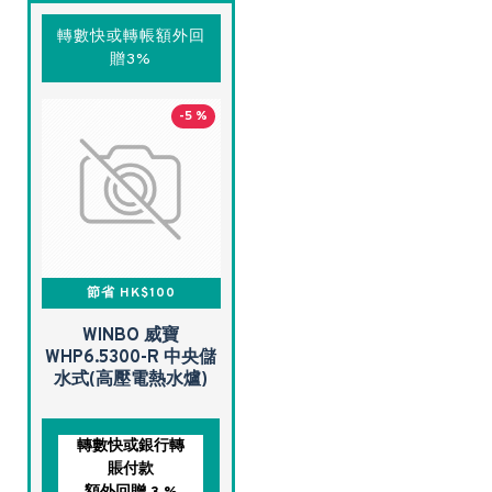
轉數快或轉帳額外回
贈3%
-5 %
節省 HK$100
WINBO 威寶
WHP6.5300-R 中央儲
水式(高壓電熱水爐)
轉數快或銀行轉
賬付款