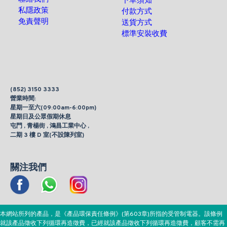
下單須知
私隱政策
付款方式
免責聲明
送貨方式
標準安裝收費
(852) 3150 3333
營業時間:
星期一至六(09:00am-6:00pm)
星期日及公眾假期休息
屯門 , 青楊街 , 鴻昌工業中心 ,
二期 3 樓 D 室(不設陳列室)
關注我們
本網站所列的產品，是《產品環保責任條例》(第603章)所指的受管制電器。該條例
就該產品徵收下列循環再造徵費，已經就該產品徵收下列循環再造徵費，顧客不需再