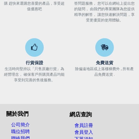
購 趕快來選購您喜愛的產品，享受超
答問題服務， 您可以在網站上提出您
值優惠吧
的疑問， 由我們的專業團隊為您提供
精準的解答， 讓您快速解決問題，享
受更優質的使用體驗。
行貨保證
免費送貨
生活時尚堅持以「只售原廠行貨」為
除偏遠地區或上落樓梯費外 , 所有產
經營理念， 確保客戶所購買產品均能
品免費送貨 .
享受到完善的售後服務。
關於我們
網店查詢
公司簡介
會員註冊
職位招聘
會員登入
聯絡我們