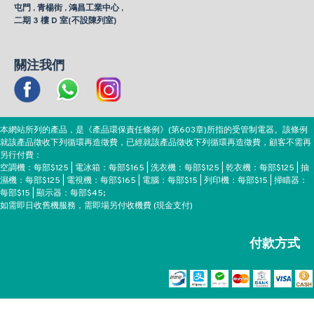
屯門 , 青楊街 , 鴻昌工業中心 ,
二期 3 樓 D 室(不設陳列室)
關注我們
本網站所列的產品，是《產品環保責任條例》(第603章)所指的受管制電器。該條例
就該產品徵收下列循環再造徵費，已經就該產品徵收下列循環再造徵費，顧客不需再
另行付費：
空調機：每部$125 | 電冰箱：每部$165 | 洗衣機：每部$125 | 乾衣機：每部$125 | 抽
濕機：每部$125 | 電視機：每部$165 | 電腦：每部$15 | 列印機：每部$15 | 掃瞄器：
每部$15 | 顯示器：每部$45;
如需即日收舊機服務，需即場另付收機費 (現金支付)
付款方式
Copyright ©EEH, All Rights Reserved